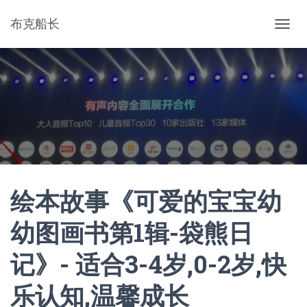
布克船长
切
换
导
航
绘本故事《可爱的宝宝幼
幼图画书第1辑-袋熊日
记》- 适合3-4岁,0-2岁,快
乐认知,温馨成长