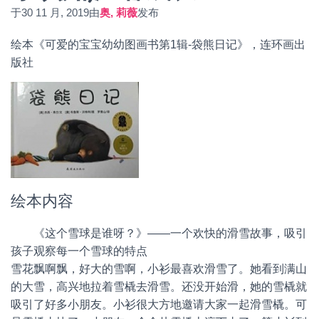
于
30 11 月, 2019
由
奥, 莉薇
发布
绘本《可爱的宝宝幼幼图画书第1辑-袋熊日记》，连环画出
版社
绘本内容
《这个雪球是谁呀？》——一个欢快的滑雪故事，吸引
孩子观察每一个雪球的特点
雪花飘啊飘，好大的雪啊，小衫最喜欢滑雪了。她看到满山
的大雪，高兴地拉着雪橇去滑雪。还没开始滑，她的雪橇就
吸引了好多小朋友。小衫很大方地邀请大家一起滑雪橇。可