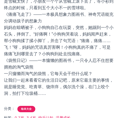
是雪橇太快了，小朋友一个个从雪橇上滚下去了，等小衫到
终点的时候，只看到五个大小不一的雪球啦。
《痛痛飞走了》——一本极具想象力图画书、神奇咒语能充
分调动孩子的想象力
妈妈在晾晒被子，小狗狗自己在玩耍，突然，她踢到一个小
石头，摔倒了。“好痛啊！”小狗狗哭着说，妈妈闻声赶来，
帮小狗狗揉了揉小脚丫，并念了句咒语：“痛痛，痛痛……
飞！”呀，妈妈的咒语真厉害啊！小狗狗真的不痛了，可是
痛痛飞到哪里去了？小狗狗到处去找痛痛。
《袋熊日记》——一本慵懒的图画书，一只令人忍不住想要
拥抱的淘气袋熊
一只慵懒而淘气的袋熊，它每天会干些什么呢？
让我们一起来看看它的生活日记吧，原来它最主要的事情，
就是睡觉觉、吃青草、饶痒痒，偶尔洗个澡，在门上咬个
洞，拍打下垃圾桶……
分类：
绘本大全
标签:
0-2岁
3-4岁
快乐认知
温馨成长