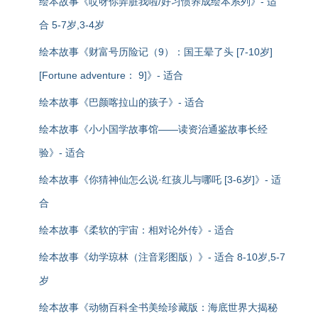
绘本故事《哎呀你弄脏我啦/好习惯养成绘本系列》- 适
合 5-7岁,3-4岁
绘本故事《财富号历险记（9）：国王晕了头 [7-10岁]
[Fortune adventure： 9]》- 适合
绘本故事《巴颜喀拉山的孩子》- 适合
绘本故事《小小国学故事馆——读资治通鉴故事长经
验》- 适合
绘本故事《你猜神仙怎么说·红孩儿与哪吒 [3-6岁]》- 适
合
绘本故事《柔软的宇宙：相对论外传》- 适合
绘本故事《幼学琼林（注音彩图版）》- 适合 8-10岁,5-7
岁
绘本故事《动物百科全书美绘珍藏版：海底世界大揭秘