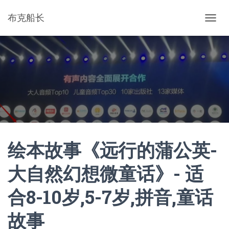
布克船长
切
换
导
航
绘本故事《远行的蒲公英-
大自然幻想微童话》- 适
合8-10岁,5-7岁,拼音,童话
故事