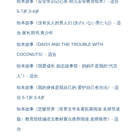
绘本故事《安全常识记心里-幼儿安全教育绘本》- 适合
5-7岁,3-4岁
绘本故事《没有女人的男人们 [女のいない男たち]》- 适
合 家长用书,青少年
绘本故事《DAISY AND THE TROUBLE WITH
COCONUTS》- 适合
绘本故事《我爱成长·励志故事馆：妈妈不是我的“代言
人”》- 适合
绘本故事《我的身体是我自己的-爱护自己有办法》- 适
合 5-7岁,3-4岁
绘本故事《悲惨世界（世界文学名著拓展阅读:名师导读
版）教育部统编语文教材重点推荐阅读,老师推荐》- 适
合