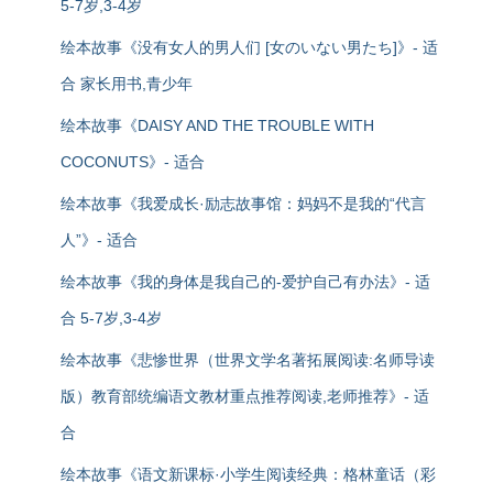
5-7岁,3-4岁
绘本故事《没有女人的男人们 [女のいない男たち]》- 适
合 家长用书,青少年
绘本故事《DAISY AND THE TROUBLE WITH
COCONUTS》- 适合
绘本故事《我爱成长·励志故事馆：妈妈不是我的“代言
人”》- 适合
绘本故事《我的身体是我自己的-爱护自己有办法》- 适
合 5-7岁,3-4岁
绘本故事《悲惨世界（世界文学名著拓展阅读:名师导读
版）教育部统编语文教材重点推荐阅读,老师推荐》- 适
合
绘本故事《语文新课标·小学生阅读经典：格林童话（彩