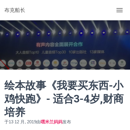
布克船长
切
换
导
航
绘本故事《我要买东西-小
鸡快跑》- 适合3-4岁,财商
培养
于
13 12 月, 2019
由
嘿米兰妈妈
发布