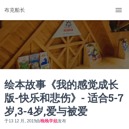
布克船长
切
换
导
航
绘本故事《我的感觉成长
版-快乐和悲伤》- 适合5-7
岁,3-4岁,爱与被爱
于
13 12 月, 2019
由
晚晚学姐
发布