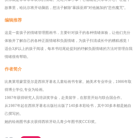
故事里，哈比尔将开动脑筋，想法子解除“暴躁巫师”对他施加的“悲伤魔咒”。
编辑推荐
这是一套孩子的情绪管理图画书，主要针对孩子的各种情绪体验，让他们充分
体验并了解自己的各种正面情绪和负面情绪，为孩子扫清成长中的糟糕感觉！
适合
3
岁以上的孩子阅读，每本书结尾处提到的纾解负面情绪的方法对管理自我
情绪很有帮助。
作者简介
比奥莱塔蒙雷亚尔是西班牙著名儿童绘画书专家。她美术专业毕业，1986年取
得博士学位,专业为绘画。
1987年获得研究人员培训奖学金，赴美留学，在那里开始与联合国合作。
从1987年起在西班牙著名出版社出版了140多本彩绘书，其中30多本都是她自
己撰写的。
她的绘画图书多次获得西班牙幼儿青少年图书奖CCEI奖。