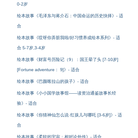
0-2岁
绘本故事《毛泽东与蒋介石：中国命运的历史抉择》- 适
合
绘本故事《哎呀你弄脏我啦/好习惯养成绘本系列》- 适
合 5-7岁,3-4岁
绘本故事《财富号历险记（9）：国王晕了头 [7-10岁]
[Fortune adventure： 9]》- 适合
绘本故事《巴颜喀拉山的孩子》- 适合
绘本故事《小小国学故事馆——读资治通鉴故事长经
验》- 适合
绘本故事《你猜神仙怎么说·红孩儿与哪吒 [3-6岁]》- 适
合
绘本故事《柔软的宇宙：相对论外传》- 适合