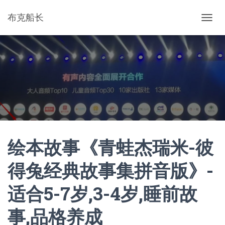
布克船长
切
换
导
航
绘本故事《青蛙杰瑞米-彼
得兔经典故事集拼音版》-
适合5-7岁,3-4岁,睡前故
事,品格养成