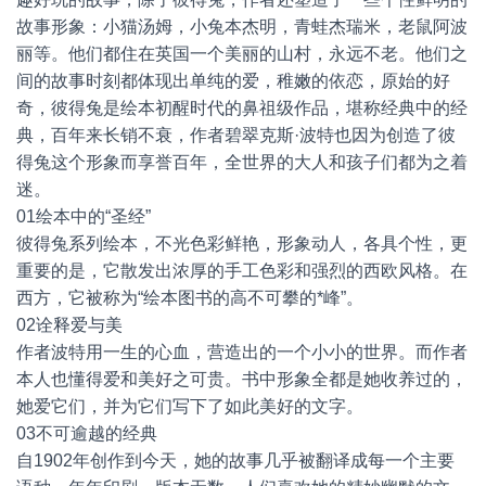
故事形象：小猫汤姆，小兔本杰明，青蛙杰瑞米，老鼠阿波
丽等。他们都住在英国一个美丽的山村，永远不老。他们之
间的故事时刻都体现出单纯的爱，稚嫩的依恋，原始的好
奇，彼得兔是绘本初醒时代的鼻祖级作品，堪称经典中的经
典，百年来长销不衰，作者碧翠克斯·波特也因为创造了彼
得兔这个形象而享誉百年，全世界的大人和孩子们都为之着
迷。
01绘本中的“圣经”
彼得兔系列绘本，不光色彩鲜艳，形象动人，各具个性，更
重要的是，它散发出浓厚的手工色彩和强烈的西欧风格。在
西方，它被称为“绘本图书的高不可攀的*峰”。
02诠释爱与美
作者波特用一生的心血，营造出的一个小小的世界。而作者
本人也懂得爱和美好之可贵。书中形象全都是她收养过的，
她爱它们，并为它们写下了如此美好的文字。
03不可逾越的经典
自1902年创作到今天，她的故事几乎被翻译成每一个主要