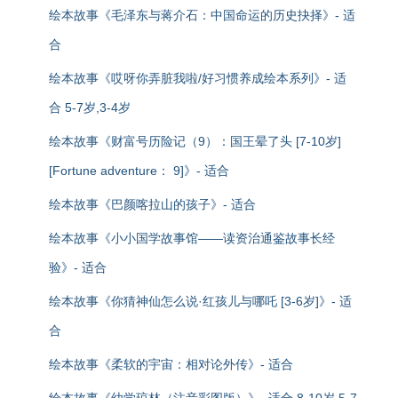
绘本故事《毛泽东与蒋介石：中国命运的历史抉择》- 适
合
绘本故事《哎呀你弄脏我啦/好习惯养成绘本系列》- 适
合 5-7岁,3-4岁
绘本故事《财富号历险记（9）：国王晕了头 [7-10岁]
[Fortune adventure： 9]》- 适合
绘本故事《巴颜喀拉山的孩子》- 适合
绘本故事《小小国学故事馆——读资治通鉴故事长经
验》- 适合
绘本故事《你猜神仙怎么说·红孩儿与哪吒 [3-6岁]》- 适
合
绘本故事《柔软的宇宙：相对论外传》- 适合