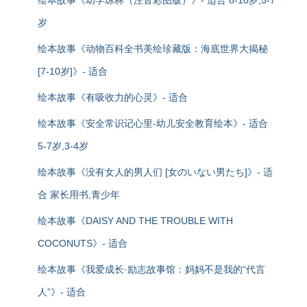
绘本故事《幼学琼林（注音彩图版）》- 适合 8-10岁,5-7
岁
绘本故事《动物百科全书美绘珍藏版：海底世界大揭秘
[7-10岁]》- 适合
绘本故事《有吸收力的心灵》- 适合
绘本故事《安全常识记心里-幼儿安全教育绘本》- 适合
5-7岁,3-4岁
绘本故事《没有女人的男人们 [女のいない男たち]》- 适
合 家长用书,青少年
绘本故事《DAISY AND THE TROUBLE WITH
COCONUTS》- 适合
绘本故事《我爱成长·励志故事馆：妈妈不是我的“代言
人”》- 适合