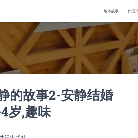
绘本故事
代理
静的故事2-安静结婚
-4岁,趣味
1世纪出版社