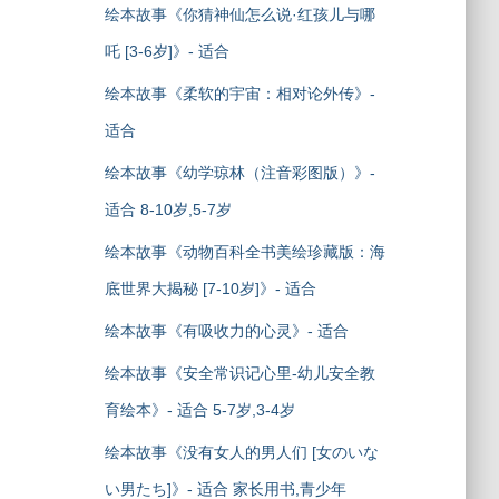
绘本故事《你猜神仙怎么说·红孩儿与哪
吒 [3-6岁]》- 适合
绘本故事《柔软的宇宙：相对论外传》-
适合
绘本故事《幼学琼林（注音彩图版）》-
适合 8-10岁,5-7岁
绘本故事《动物百科全书美绘珍藏版：海
底世界大揭秘 [7-10岁]》- 适合
绘本故事《有吸收力的心灵》- 适合
绘本故事《安全常识记心里-幼儿安全教
育绘本》- 适合 5-7岁,3-4岁
绘本故事《没有女人的男人们 [女のいな
い男たち]》- 适合 家长用书,青少年