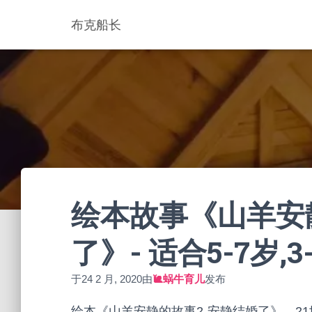
布克船长
绘本故事《山羊安
了》- 适合5-7岁,3
于
24 2 月, 2020
由
🐌蜗牛育儿
发布
绘本《山羊安静的故事2-安静结婚了》，2