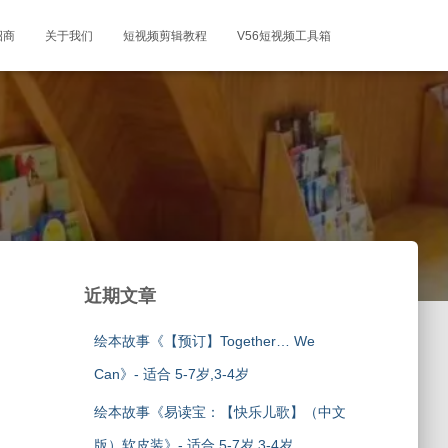
招商
关于我们
短视频剪辑教程
V56短视频工具箱
近期文章
绘本故事《【预订】Together… We
Can》- 适合 5-7岁,3-4岁
绘本故事《易读宝：【快乐儿歌】（中文
版）软皮装》- 适合 5-7岁,3-4岁