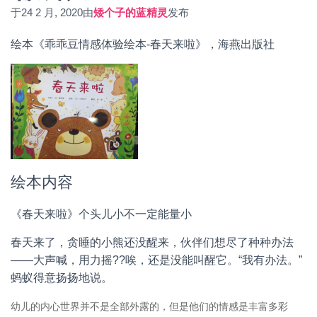
于
24 2 月, 2020
由
矮个子的蓝精灵
发布
绘本《乖乖豆情感体验绘本-春天来啦》，海燕出版社
绘本内容
《春天来啦》个头儿小不一定能量小
春天来了，贪睡的小熊还没醒来，伙伴们想尽了种种办法
——大声喊，用力摇??唉，还是没能叫醒它。“我有办法。”
蚂蚁得意扬扬地说。
幼儿的内心世界并不是全部外露的，但是他们的情感是丰富多彩