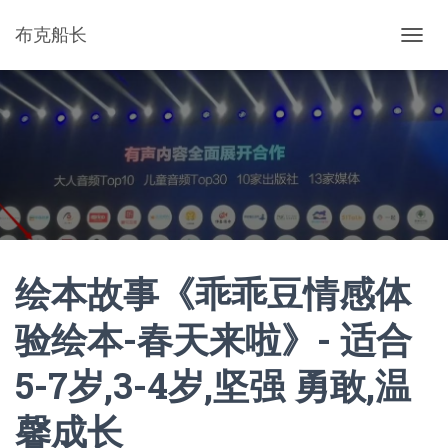
布克船长
切
换
导
航
绘本故事《乖乖豆情感体
验绘本-春天来啦》- 适合
5-7岁,3-4岁,坚强 勇敢,温
馨成长