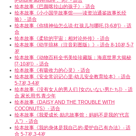
[Fortune adventure： 9]》- 适合
绘本故事《巴颜喀拉山的孩子》- 适合
绘本故事《小小国学故事馆——读资治通鉴故事长经
验》- 适合
绘本故事《你猜神仙怎么说·红孩儿与哪吒 [3-6岁]》- 适
合
绘本故事《柔软的宇宙：相对论外传》- 适合
绘本故事《幼学琼林（注音彩图版）》- 适合 8-10岁,5-7
岁
绘本故事《动物百科全书美绘珍藏版：海底世界大揭秘
[7-10岁]》- 适合
绘本故事《有吸收力的心灵》- 适合
绘本故事《安全常识记心里-幼儿安全教育绘本》- 适合
5-7岁,3-4岁
绘本故事《没有女人的男人们 [女のいない男たち]》- 适
合 家长用书,青少年
绘本故事《DAISY AND THE TROUBLE WITH
COCONUTS》- 适合
绘本故事《我爱成长·励志故事馆：妈妈不是我的“代言
人”》- 适合
绘本故事《我的身体是我自己的-爱护自己有办法》- 适
合 5-7岁,3-4岁