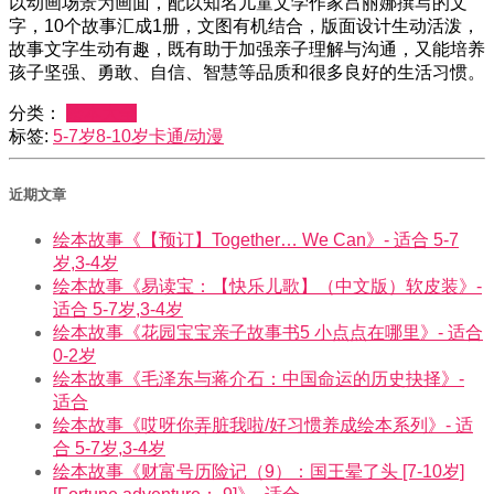
以动画场景为画面，配以知名儿童文学作家吕丽娜撰写的文
字，10个故事汇成1册，文图有机结合，版面设计生动活泼，
故事文字生动有趣，既有助于加强亲子理解与沟通，又能培养
孩子坚强、勇敢、自信、智慧等品质和很多良好的生活习惯。
分类：
绘本大全
标签:
5-7岁
8-10岁
卡通/动漫
近期文章
绘本故事《【预订】Together… We Can》- 适合 5-7
岁,3-4岁
绘本故事《易读宝：【快乐儿歌】（中文版）软皮装》-
适合 5-7岁,3-4岁
绘本故事《花园宝宝亲子故事书5 小点点在哪里》- 适合
0-2岁
绘本故事《毛泽东与蒋介石：中国命运的历史抉择》-
适合
绘本故事《哎呀你弄脏我啦/好习惯养成绘本系列》- 适
合 5-7岁,3-4岁
绘本故事《财富号历险记（9）：国王晕了头 [7-10岁]