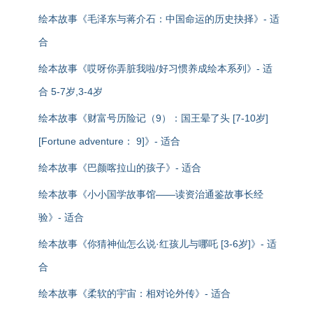
绘本故事《毛泽东与蒋介石：中国命运的历史抉择》- 适
合
绘本故事《哎呀你弄脏我啦/好习惯养成绘本系列》- 适
合 5-7岁,3-4岁
绘本故事《财富号历险记（9）：国王晕了头 [7-10岁]
[Fortune adventure： 9]》- 适合
绘本故事《巴颜喀拉山的孩子》- 适合
绘本故事《小小国学故事馆——读资治通鉴故事长经
验》- 适合
绘本故事《你猜神仙怎么说·红孩儿与哪吒 [3-6岁]》- 适
合
绘本故事《柔软的宇宙：相对论外传》- 适合