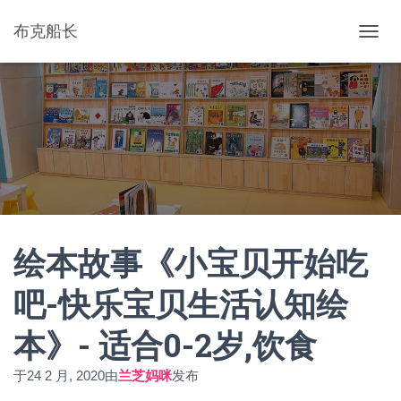
布克船长
切
换
导
航
绘本故事《小宝贝开始吃
吧-快乐宝贝生活认知绘
本》- 适合0-2岁,饮食
于
24 2 月, 2020
由
兰芝妈咪
发布