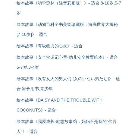
绘本故事《幼学琼林（注音彩图版）》- 适合 8-10岁,5-7
岁
绘本故事《动物百科全书美绘珍藏版：海底世界大揭秘
[7-10岁]》- 适合
绘本故事《有吸收力的心灵》- 适合
绘本故事《安全常识记心里-幼儿安全教育绘本》- 适合
5-7岁,3-4岁
绘本故事《没有女人的男人们 [女のいない男たち]》- 适
合 家长用书,青少年
绘本故事《DAISY AND THE TROUBLE WITH
COCONUTS》- 适合
绘本故事《我爱成长·励志故事馆：妈妈不是我的“代言
人”》- 适合