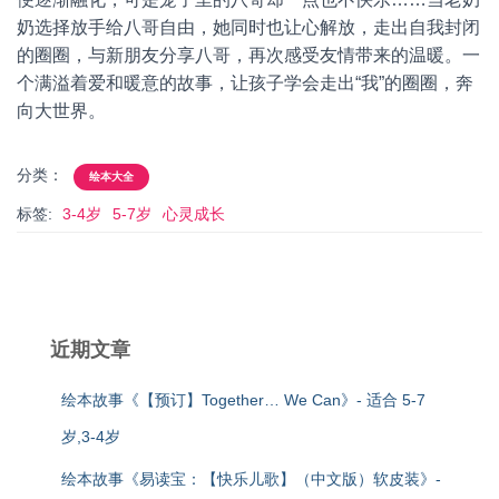
奶选择放手给八哥自由，她同时也让心解放，走出自我封闭
的圈圈，与新朋友分享八哥，再次感受友情带来的温暖。一
个满溢着爱和暖意的故事，让孩子学会走出“我”的圈圈，奔
向大世界。
分类：
绘本大全
标签:
3-4岁
5-7岁
心灵成长
近期文章
绘本故事《【预订】Together… We Can》- 适合 5-7
岁,3-4岁
绘本故事《易读宝：【快乐儿歌】（中文版）软皮装》-