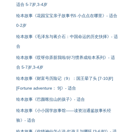
适合 5-7岁,3-4岁
绘本故事《花园宝宝亲子故事书5 小点点在哪里》- 适合
0-2岁
绘本故事《毛泽东与蒋介石：中国命运的历史抉择》- 适
合
绘本故事《哎呀你弄脏我啦/好习惯养成绘本系列》- 适
合 5-7岁,3-4岁
绘本故事《财富号历险记（9）：国王晕了头 [7-10岁]
[Fortune adventure： 9]》- 适合
绘本故事《巴颜喀拉山的孩子》- 适合
绘本故事《小小国学故事馆——读资治通鉴故事长经
验》- 适合
绘本故事《你猜神仙怎么说·红孩儿与哪吒 [3-6岁]》- 适