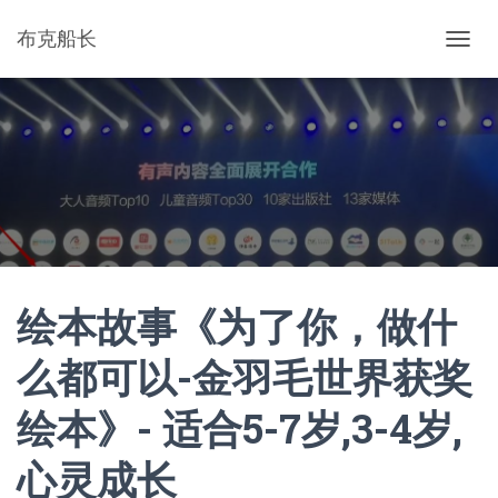
布克船长
切
换
导
航
绘本故事《为了你，做什
么都可以-金羽毛世界获奖
绘本》- 适合5-7岁,3-4岁,
心灵成长