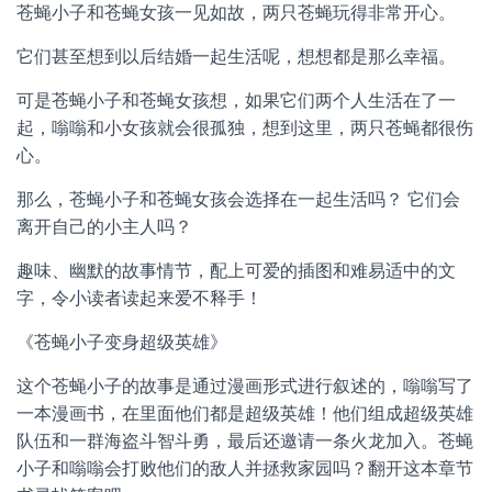
苍蝇小子和苍蝇女孩一见如故，两只苍蝇玩得非常开心。
它们甚至想到以后结婚一起生活呢，想想都是那么幸福。
可是苍蝇小子和苍蝇女孩想，如果它们两个人生活在了一
起，嗡嗡和小女孩就会很孤独，想到这里，两只苍蝇都很伤
心。
那么，苍蝇小子和苍蝇女孩会选择在一起生活吗？ 它们会
离开自己的小主人吗？
趣味、幽默的故事情节，配上可爱的插图和难易适中的文
字，令小读者读起来爱不释手！
《苍蝇小子变身超级英雄》
这个苍蝇小子的故事是通过漫画形式进行叙述的，嗡嗡写了
一本漫画书，在里面他们都是超级英雄！他们组成超级英雄
队伍和一群海盗斗智斗勇，最后还邀请一条火龙加入。苍蝇
小子和嗡嗡会打败他们的敌人并拯救家园吗？翻开这本章节