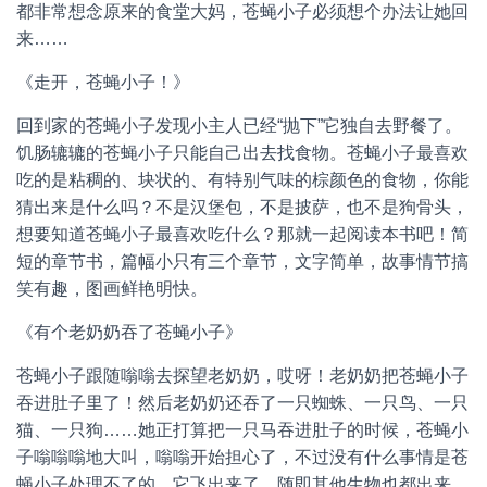
都非常想念原来的食堂大妈，苍蝇小子必须想个办法让她回
来……
《走开，苍蝇小子！》
回到家的苍蝇小子发现小主人已经“抛下”它独自去野餐了。
饥肠辘辘的苍蝇小子只能自己出去找食物。苍蝇小子最喜欢
吃的是粘稠的、块状的、有特别气味的棕颜色的食物，你能
猜出来是什么吗？不是汉堡包，不是披萨，也不是狗骨头，
想要知道苍蝇小子最喜欢吃什么？那就一起阅读本书吧！简
短的章节书，篇幅小只有三个章节，文字简单，故事情节搞
笑有趣，图画鲜艳明快。
《有个老奶奶吞了苍蝇小子》
苍蝇小子跟随嗡嗡去探望老奶奶，哎呀！老奶奶把苍蝇小子
吞进肚子里了！然后老奶奶还吞了一只蜘蛛、一只鸟、一只
猫、一只狗……她正打算把一只马吞进肚子的时候，苍蝇小
子嗡嗡嗡地大叫，嗡嗡开始担心了，不过没有什么事情是苍
蝇小子处理不了的，它飞出来了，随即其他生物也都出来