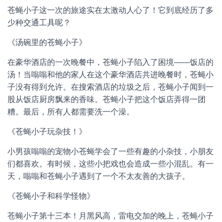
苍蝇小子这一次的旅途实在太激动人心了！它到底经历了多
少种交通工具呢？
《汤碗里的苍蝇小子》
在豪华酒店的一次晚餐中，苍蝇小子陷入了困境——饭店的
汤！当嗡嗡和他的家人在这个豪华酒店共进晚餐时，苍蝇小
子没有得到允许。在搜索酒店的垃圾之后，苍蝇小子闻到一
股从饭店厨房飘来的香味。苍蝇小子把这个饭店弄得一团
糟。最后，所有人都需要洗一个澡。
《苍蝇小子玩杂技！》
小男孩嗡嗡的宠物小苍蝇学会了一些有趣的小杂技，小朋友
们都喜欢。有时候，这些小把戏也会造成一些小混乱。有一
天，嗡嗡和苍蝇小子遇到了一个不太友善的大孩子。
《苍蝇小子和科学怪物》
苍蝇小子第十三本！月黑风高，雷电交加的晚上，苍蝇小子