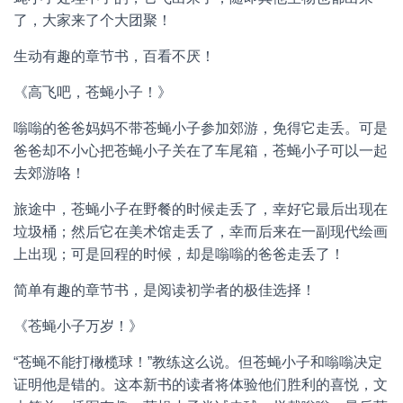
了，大家来了个大团聚！
生动有趣的章节书，百看不厌！
《高飞吧，苍蝇小子！》
嗡嗡的爸爸妈妈不带苍蝇小子参加郊游，免得它走丢。可是
爸爸却不小心把苍蝇小子关在了车尾箱，苍蝇小子可以一起
去郊游咯！
旅途中，苍蝇小子在野餐的时候走丢了，幸好它最后出现在
垃圾桶；然后它在美术馆走丢了，幸而后来在一副现代绘画
上出现；可是回程的时候，却是嗡嗡的爸爸走丢了！
简单有趣的章节书，是阅读初学者的极佳选择！
《苍蝇小子万岁！》
“苍蝇不能打橄榄球！”教练这么说。但苍蝇小子和嗡嗡决定
证明他是错的。这本新书的读者将体验他们胜利的喜悦，文