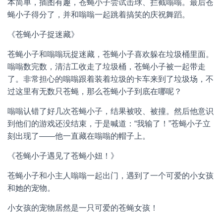
本简单，插图有趣，苍蝇小子尝试击球、拦截嗡嗡。最后苍
蝇小子得分了，并和嗡嗡一起跳着搞笑的庆祝舞蹈。
《苍蝇小子捉迷藏》
苍蝇小子和嗡嗡玩捉迷藏，苍蝇小子喜欢躲在垃圾桶里面。
嗡嗡数完数，清洁工收走了垃圾桶，苍蝇小子被一起带走
了。非常担心的嗡嗡跟着装着垃圾的卡车来到了垃圾场，不
过这里有无数只苍蝇，那么苍蝇小子到底在哪呢？
嗡嗡认错了好几次苍蝇小子，结果被咬、被撞。然后他意识
到他们的游戏还没结束，于是喊道：“我输了！”苍蝇小子立
刻出现了——他一直藏在嗡嗡的帽子上。
《苍蝇小子遇见了苍蝇小妞！》
苍蝇小子和小主人嗡嗡一起出门，遇到了一个可爱的小女孩
和她的宠物。
小女孩的宠物居然是一只可爱的苍蝇女孩！