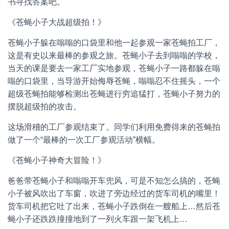
书寻找答案吧。
《苍蝇小子大战超级拍！》
苍蝇小子躲在嗡嗡的口袋里和他一起参观一家苍蝇拍工厂，
这是有史以来最棒的参观之旅。苍蝇小子去到嗡嗡的学校，
当天的课是要去一家工厂实地参观，苍蝇小子一路都躲在嗡
嗡的口袋里，当导游开始侮辱苍蝇，嗡嗡忍不住摇头，一个
超级苍蝇拍能够检测出苍蝇进行穷追猛打，苍蝇小子努力的
摆脱超级拍的攻击。
这场滑稽的工厂参观结束了。同学们利用免费得来的苍蝇拍
做了一个“最棒的一次工厂参观活动”横幅。
《苍蝇小子神奇大冒险！》
爸爸带苍蝇小子和嗡嗡开车兜风，可是不知怎么搞的，苍蝇
小子被风吹出了车窗，吹进了旁边经过的货车司机的嘴里！
货车司机把它吐了出来，苍蝇小子跌倒在一艘船上…然后苍
蝇小子还跌跌撞撞地到了一列火车跟一架飞机上…