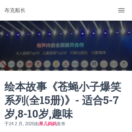
布克船长
切
换
导
航
绘本故事《苍蝇小子爆笑
系列(全15册)》- 适合5-7
岁,8-10岁,趣味
于
24 2 月, 2020
由
果儿妈妈
发布