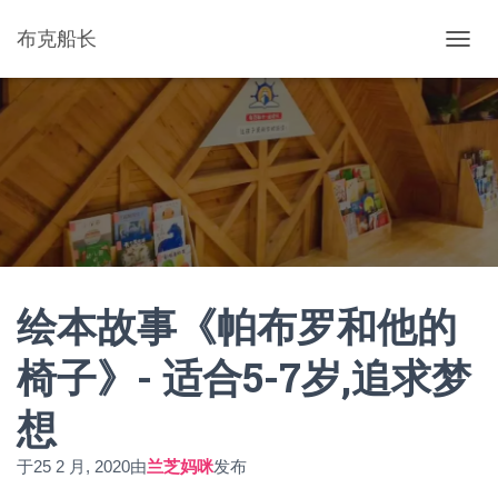
布克船长
切
换
导
航
绘本故事《帕布罗和他的
椅子》- 适合5-7岁,追求梦
想
于
25 2 月, 2020
由
兰芝妈咪
发布