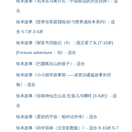
绘本故事《毛泽东与蒋介石：中国命运的历史抉择》- 适
合
绘本故事《哎呀你弄脏我啦/好习惯养成绘本系列》- 适
合 5-7岁,3-4岁
绘本故事《财富号历险记（9）：国王晕了头 [7-10岁]
[Fortune adventure： 9]》- 适合
绘本故事《巴颜喀拉山的孩子》- 适合
绘本故事《小小国学故事馆——读资治通鉴故事长经
验》- 适合
绘本故事《你猜神仙怎么说·红孩儿与哪吒 [3-6岁]》- 适
合
绘本故事《柔软的宇宙：相对论外传》- 适合
绘本故事《幼学琼林（注音彩图版）》- 适合 8-10岁,5-7