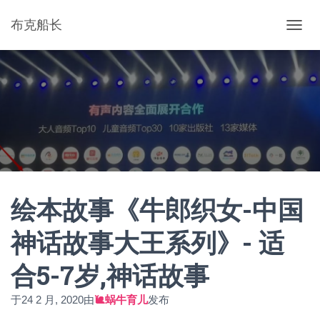
布克船长
切
换
导
航
绘本故事《牛郎织女-中国
神话故事大王系列》- 适
合5-7岁,神话故事
于
24 2 月, 2020
由
🐌蜗牛育儿
发布