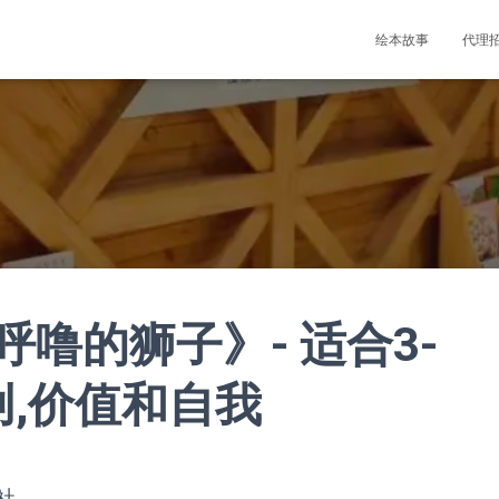
绘本故事
代理
噜的狮子》- 适合3-
原创,价值和自我
社