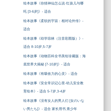
绘本故事《你猜神仙怎么说·红孩儿与哪
吒 [3-6岁]》- 适合
绘本故事《柔软的宇宙：相对论外传》-
适合
绘本故事《幼学琼林（注音彩图版）》-
适合 8-10岁,5-7岁
绘本故事《动物百科全书美绘珍藏版：海
底世界大揭秘 [7-10岁]》- 适合
绘本故事《有吸收力的心灵》- 适合
绘本故事《安全常识记心里-幼儿安全教
育绘本》- 适合 5-7岁,3-4岁
绘本故事《没有女人的男人们 [女のいな
い男たち]》- 适合 家长用书,青少年