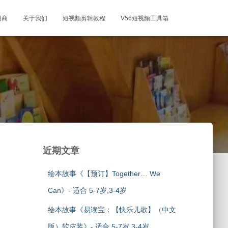
招商
关于我们
短视频剪辑教程
V56短视频工具箱
近期文章
绘本故事《【预订】Together… We
Can》- 适合 5-7岁,3-4岁
绘本故事《易读宝：【快乐儿歌】（中文
版）软皮装》- 适合 5-7岁,3-4岁