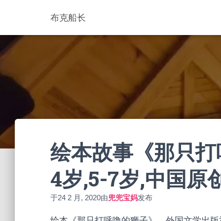
布克船长
绘本故事《那只打呼
4岁,5-7岁,中国
于
24 2 月, 2020
由
兜兜宝妈
发布
绘本《那只打呼噜的狮子》，外国文学出版