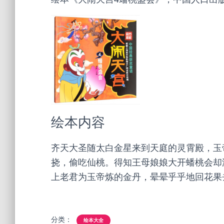
绘本内容
齐天大圣随太白金星来到天庭的灵霄殿，玉
挠，偷吃仙桃。得知王母娘娘大开蟠桃会却
上老君为玉帝炼的金丹，晕晕乎乎地回花果
分类：
绘本大全