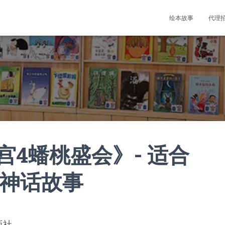
绘本故事
代理
4蟠桃盛会》- 适合
音,神话故事
版社