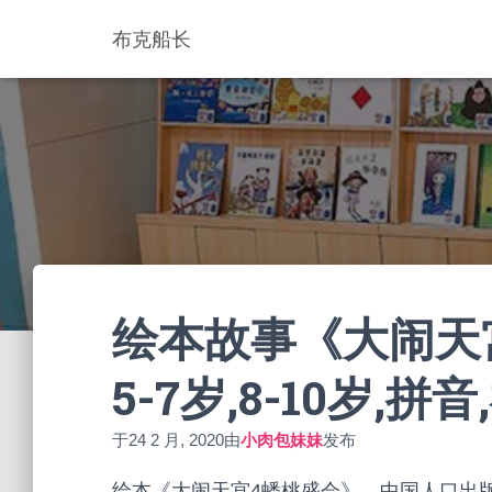
布克船长
绘本故事《大闹天宫
5-7岁,8-10岁,拼
于
24 2 月, 2020
由
小肉包妹妹
发布
绘本《大闹天宫4蟠桃盛会》，中国人口出