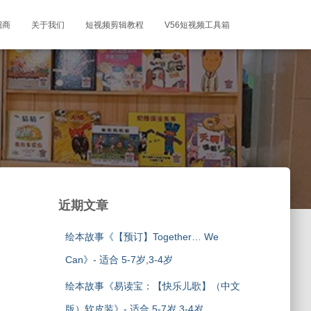
招商
关于我们
短视频剪辑教程
V56短视频工具箱
近期文章
绘本故事《【预订】Together… We
Can》- 适合 5-7岁,3-4岁
绘本故事《易读宝：【快乐儿歌】（中文
版）软皮装》- 适合 5-7岁,3-4岁