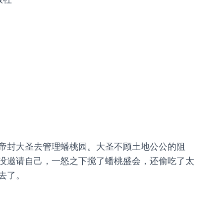
帝封大圣去管理蟠桃园。大圣不顾土地公公的阻
没邀请自己，一怒之下搅了蟠桃盛会，还偷吃了太
去了。