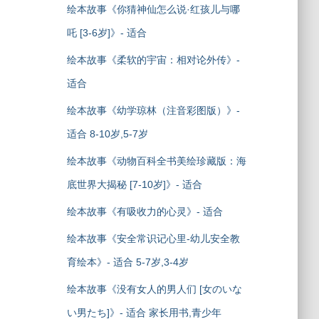
绘本故事《你猜神仙怎么说·红孩儿与哪
吒 [3-6岁]》- 适合
绘本故事《柔软的宇宙：相对论外传》-
适合
绘本故事《幼学琼林（注音彩图版）》-
适合 8-10岁,5-7岁
绘本故事《动物百科全书美绘珍藏版：海
底世界大揭秘 [7-10岁]》- 适合
绘本故事《有吸收力的心灵》- 适合
绘本故事《安全常识记心里-幼儿安全教
育绘本》- 适合 5-7岁,3-4岁
绘本故事《没有女人的男人们 [女のいな
い男たち]》- 适合 家长用书,青少年