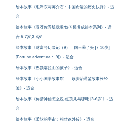
绘本故事《毛泽东与蒋介石：中国命运的历史抉择》- 适
合
绘本故事《哎呀你弄脏我啦/好习惯养成绘本系列》- 适
合 5-7岁,3-4岁
绘本故事《财富号历险记（9）：国王晕了头 [7-10岁]
[Fortune adventure： 9]》- 适合
绘本故事《巴颜喀拉山的孩子》- 适合
绘本故事《小小国学故事馆——读资治通鉴故事长经
验》- 适合
绘本故事《你猜神仙怎么说·红孩儿与哪吒 [3-6岁]》- 适
合
绘本故事《柔软的宇宙：相对论外传》- 适合