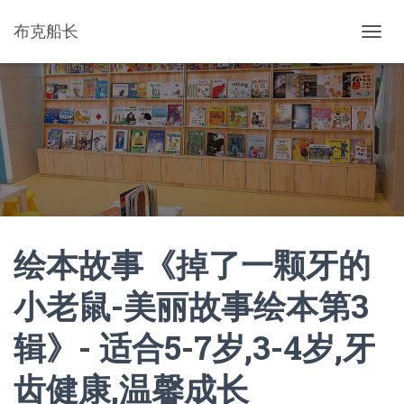
布克船长
切
换
导
航
绘本故事《掉了一颗牙的
小老鼠-美丽故事绘本第3
辑》- 适合5-7岁,3-4岁,牙
齿健康,温馨成长