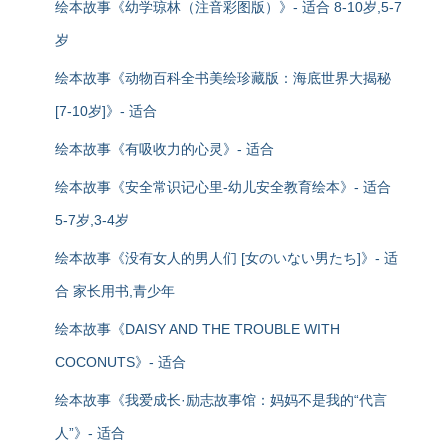
绘本故事《幼学琼林（注音彩图版）》- 适合 8-10岁,5-7
岁
绘本故事《动物百科全书美绘珍藏版：海底世界大揭秘
[7-10岁]》- 适合
绘本故事《有吸收力的心灵》- 适合
绘本故事《安全常识记心里-幼儿安全教育绘本》- 适合
5-7岁,3-4岁
绘本故事《没有女人的男人们 [女のいない男たち]》- 适
合 家长用书,青少年
绘本故事《DAISY AND THE TROUBLE WITH
COCONUTS》- 适合
绘本故事《我爱成长·励志故事馆：妈妈不是我的“代言
人”》- 适合