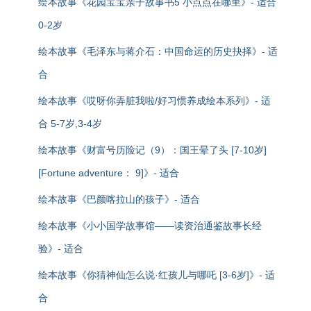
绘本故事《花园宝宝亲子故事书5 小点点在哪里》- 适合
0-2岁
绘本故事《毛泽东与蒋介石：中国命运的历史抉择》- 适
合
绘本故事《哎呀你弄脏我啦/好习惯养成绘本系列》- 适
合 5-7岁,3-4岁
绘本故事《财富号历险记（9）：国王晕了头 [7-10岁]
[Fortune adventure： 9]》- 适合
绘本故事《巴颜喀拉山的孩子》- 适合
绘本故事《小小国学故事馆——读资治通鉴故事长经
验》- 适合
绘本故事《你猜神仙怎么说·红孩儿与哪吒 [3-6岁]》- 适
合