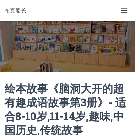
布克船长
切
换
导
航
绘本故事《脑洞大开的超
有趣成语故事第3册》- 适
合8-10岁,11-14岁,趣味,中
国历史,传统故事