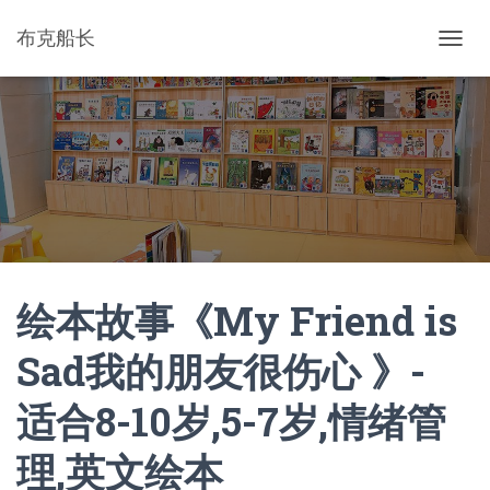
布克船长
切
换
导
航
绘本故事《My Friend is
Sad我的朋友很伤心 》-
适合8-10岁,5-7岁,情绪管
理,英文绘本