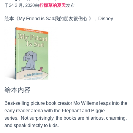
于
24 2 月, 2020
由
柠檬草的夏天
发布
绘本《My Friend is Sad我的朋友很伤心 》，Disney
绘本内容
Best-selling picture book creator Mo Willems leaps into the
early reader arena with the Elephant and Piggie
series. Not surprisingly, the books are hilarious, charming,
and speak directly to kids.