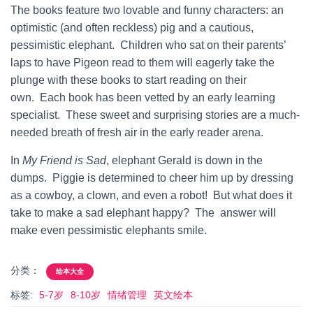
The books feature two lovable and funny characters: an
optimistic (and often reckless) pig and a cautious,
pessimistic elephant. Children who sat on their parents’
laps to have Pigeon read to them will eagerly take the
plunge with these books to start reading on their
own. Each book has been vetted by an early learning
specialist. These sweet and surprising stories are a much-
needed breath of fresh air in the early reader arena.
In
My Friend is Sad
, elephant Gerald is down in the
dumps. Piggie is determined to cheer him up by dressing
as a cowboy, a clown, and even a robot! But what does it
take to make a sad elephant happy? The answer will
make even pessimistic elephants smile.
分类：
绘本大全
标签:
5-7岁
8-10岁
情绪管理
英文绘本