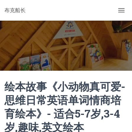
布克船长
切
换
导
航
绘本故事《小动物真可爱-
思维日常英语单词情商培
育绘本》- 适合5-7岁,3-4
岁,趣味,英文绘本