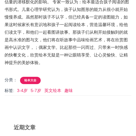
估量的潜移默化的影响。 专家一致认为：绘本最适合孩子阅读的图
书形式。儿童心理学研究认为，孩子认知图形的能力从很小就开始
慢慢养成。虽然那时孩子不认字，但已经具备一定的读图能力，如
果这时候家长有意识地和孩子一起阅读绘本，营造温馨环境，给他
们读文字，和他们一起看图讲故事。那孩子们从刚开始接触到的就
是高水准的图与文，他们将在听故事中品味绘画艺术，将在欣赏图
画中认识文字，；偶家文学。比起那些一闪而过、只带来一时快感
的快餐文化，欣赏绘本无疑是一种让眼睛享受、让心灵愉快、让精
神提升的美妙体验。
分类：
绘本大全
标签:
3-4岁
5-7岁
英文绘本
趣味
近期文章