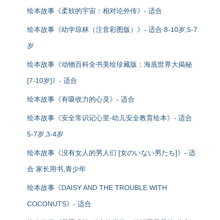
绘本故事《柔软的宇宙：相对论外传》- 适合
绘本故事《幼学琼林（注音彩图版）》- 适合 8-10岁,5-7
岁
绘本故事《动物百科全书美绘珍藏版：海底世界大揭秘
[7-10岁]》- 适合
绘本故事《有吸收力的心灵》- 适合
绘本故事《安全常识记心里-幼儿安全教育绘本》- 适合
5-7岁,3-4岁
绘本故事《没有女人的男人们 [女のいない男たち]》- 适
合 家长用书,青少年
绘本故事《DAISY AND THE TROUBLE WITH
COCONUTS》- 适合