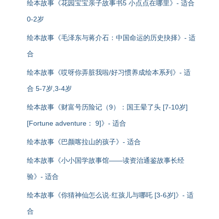
绘本故事《花园宝宝亲子故事书5 小点点在哪里》- 适合
0-2岁
绘本故事《毛泽东与蒋介石：中国命运的历史抉择》- 适
合
绘本故事《哎呀你弄脏我啦/好习惯养成绘本系列》- 适
合 5-7岁,3-4岁
绘本故事《财富号历险记（9）：国王晕了头 [7-10岁]
[Fortune adventure： 9]》- 适合
绘本故事《巴颜喀拉山的孩子》- 适合
绘本故事《小小国学故事馆——读资治通鉴故事长经
验》- 适合
绘本故事《你猜神仙怎么说·红孩儿与哪吒 [3-6岁]》- 适
合