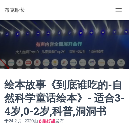
布克船长
切
换
导
航
绘本故事《到底谁吃的-自
然科学童话绘本》- 适合3-
4岁,0-2岁,科普,洞洞书
于
24 2 月, 2020
由
🍐梨好甜
发布