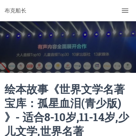
布克船长
切
换
导
航
绘本故事《世界文学名著
宝库：孤星血泪(青少版)
》- 适合8-10岁,11-14岁,少
儿文学,世界名著