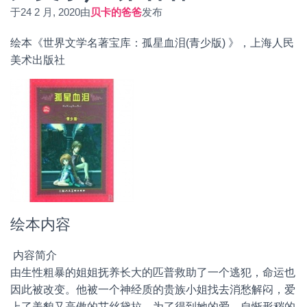
于
24 2 月, 2020
由
贝卡的爸爸
发布
绘本《世界文学名著宝库：孤星血泪(青少版) 》，上海人民
美术出版社
绘本内容
内容简介
由生性粗暴的姐姐抚养长大的匹普救助了一个逃犯，命运也
因此被改变。他被一个神经质的贵族小姐找去消愁解闷，爱
上了美貌又高傲的艾丝黛拉。为了得到她的爱，自惭形秽的