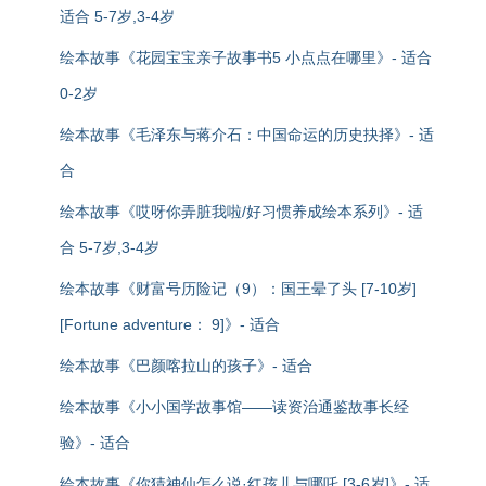
适合 5-7岁,3-4岁
绘本故事《花园宝宝亲子故事书5 小点点在哪里》- 适合
0-2岁
绘本故事《毛泽东与蒋介石：中国命运的历史抉择》- 适
合
绘本故事《哎呀你弄脏我啦/好习惯养成绘本系列》- 适
合 5-7岁,3-4岁
绘本故事《财富号历险记（9）：国王晕了头 [7-10岁]
[Fortune adventure： 9]》- 适合
绘本故事《巴颜喀拉山的孩子》- 适合
绘本故事《小小国学故事馆——读资治通鉴故事长经
验》- 适合
绘本故事《你猜神仙怎么说·红孩儿与哪吒 [3-6岁]》- 适