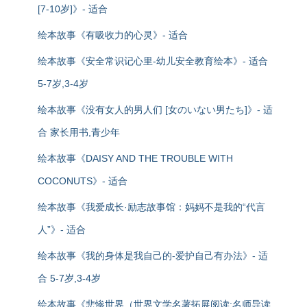
[7-10岁]》- 适合
绘本故事《有吸收力的心灵》- 适合
绘本故事《安全常识记心里-幼儿安全教育绘本》- 适合
5-7岁,3-4岁
绘本故事《没有女人的男人们 [女のいない男たち]》- 适
合 家长用书,青少年
绘本故事《DAISY AND THE TROUBLE WITH
COCONUTS》- 适合
绘本故事《我爱成长·励志故事馆：妈妈不是我的“代言
人”》- 适合
绘本故事《我的身体是我自己的-爱护自己有办法》- 适
合 5-7岁,3-4岁
绘本故事《悲惨世界（世界文学名著拓展阅读:名师导读