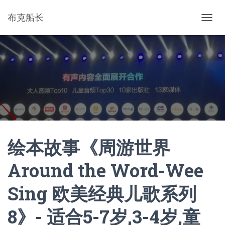
布克船长
切
换
导
航
绘本故事《周游世界
Around the Word-Wee
Sing 欧美经典儿歌系列
8》- 适合5-7岁,3-4岁,童