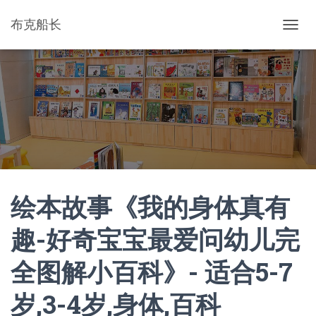
布克船长
切
换
导
航
绘本故事《我的身体真有
趣-好奇宝宝最爱问幼儿完
全图解小百科》- 适合5-7
岁,3-4岁,身体,百科