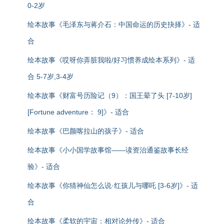
0-2岁
绘本故事《毛泽东与蒋介石：中国命运的历史抉择》- 适
合
绘本故事《哎呀你弄脏我啦/好习惯养成绘本系列》- 适
合 5-7岁,3-4岁
绘本故事《财富号历险记（9）：国王晕了头 [7-10岁]
[Fortune adventure： 9]》- 适合
绘本故事《巴颜喀拉山的孩子》- 适合
绘本故事《小小国学故事馆——读资治通鉴故事长经
验》- 适合
绘本故事《你猜神仙怎么说·红孩儿与哪吒 [3-6岁]》- 适
合
绘本故事《柔软的宇宙：相对论外传》- 适合