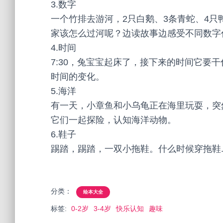
3.数字
一个竹排去游河，2只白鹅、3条青蛇、4只
家该怎么过河呢？边读故事边感受不同数字
4.时间
7:30，兔宝宝起床了，接下来的时间它要
时间的变化。
5.海洋
有一天，小章鱼和小乌龟正在海里玩耍，突
它们一起探险，认知海洋动物。
6.鞋子
踢踏，踢踏，一双小拖鞋。什么时候穿拖鞋
分类：
绘本大全
标签:
0-2岁
3-4岁
快乐认知
趣味