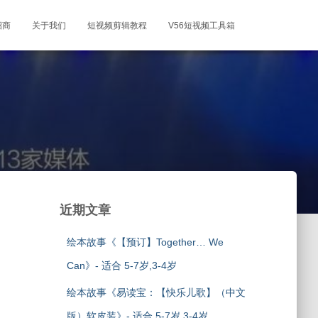
招商
关于我们
短视频剪辑教程
V56短视频工具箱
近期文章
绘本故事《【预订】Together… We
Can》- 适合 5-7岁,3-4岁
绘本故事《易读宝：【快乐儿歌】（中文
版）软皮装》- 适合 5-7岁,3-4岁