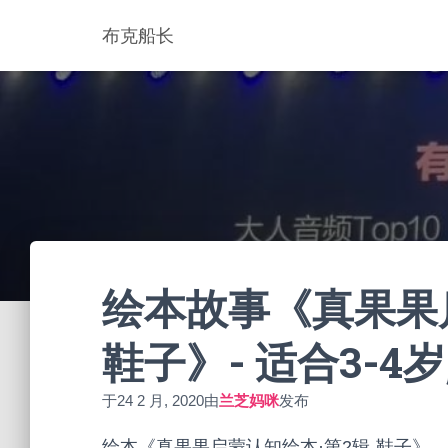
布克船长
绘本故事《真果果启
鞋子》- 适合3-4岁
于
24 2 月, 2020
由
兰芝妈咪
发布
绘本《真果果启蒙认知绘本·第2辑-鞋子》