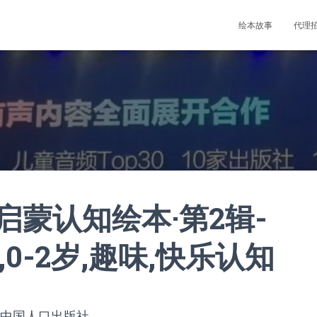
绘本故事
代理
蒙认知绘本·第2辑-
,0-2岁,趣味,快乐认知
，中国人口出版社