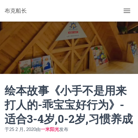
布克船长
切
换
导
航
绘本故事《小手不是用来
打人的-乖宝宝好行为》-
适合3-4岁,0-2岁,习惯养成
于
25 2 月, 2020
由
一米阳光
发布