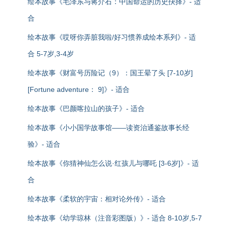
绘本故事《毛泽东与蒋介石：中国命运的历史抉择》- 适
合
绘本故事《哎呀你弄脏我啦/好习惯养成绘本系列》- 适
合 5-7岁,3-4岁
绘本故事《财富号历险记（9）：国王晕了头 [7-10岁]
[Fortune adventure： 9]》- 适合
绘本故事《巴颜喀拉山的孩子》- 适合
绘本故事《小小国学故事馆——读资治通鉴故事长经
验》- 适合
绘本故事《你猜神仙怎么说·红孩儿与哪吒 [3-6岁]》- 适
合
绘本故事《柔软的宇宙：相对论外传》- 适合
绘本故事《幼学琼林（注音彩图版）》- 适合 8-10岁,5-7