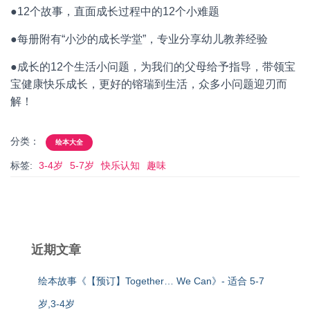
●
12
个故事，直面成长过程中的
12
个小难题
●每册附有“小沙的成长学堂”，专业分享幼儿教养经验
●
成长的
12
个生活小问题，为我们的父母给予指导，带领宝
宝健康快乐成长，更好的镕瑞到生活，众多小问题迎刃而
解！
分类：
绘本大全
标签:
3-4岁
5-7岁
快乐认知
趣味
近期文章
绘本故事《【预订】Together… We Can》- 适合 5-7
岁,3-4岁