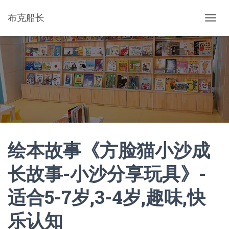
布克船长
切
换
导
航
绘本故事《方脸猫小沙成
长故事-小沙分享玩具》-
适合5-7岁,3-4岁,趣味,快
乐认知