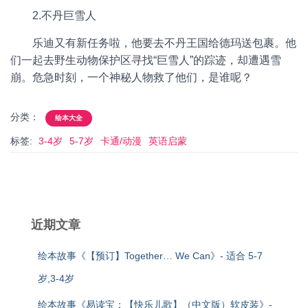
2.不丹巨雪人
乐迪又有新任务啦，他要去不丹王国给德玛送包裹。他
们一起去野生动物保护区寻找“巨雪人”的踪迹，却遭遇雪
崩。危急时刻，一个神秘人物救了他们，是谁呢？
分类：
绘本大全
标签:
3-4岁
5-7岁
卡通/动漫
英语启蒙
近期文章
绘本故事《【预订】Together… We Can》- 适合 5-7
岁,3-4岁
绘本故事《易读宝：【快乐儿歌】（中文版）软皮装》-