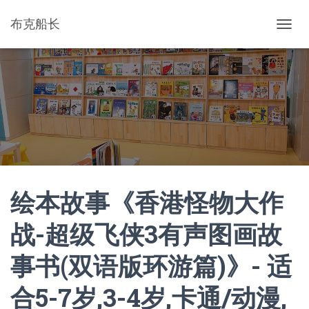
布克船长
切
换
导
航
绘本故事《香港怪物大作
战-超级飞侠3有声图画故
事书(双语版环游篇)》- 适
合5-7岁,3-4岁,卡通/动漫,