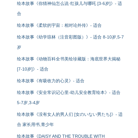
绘本故事《你猜神仙怎么说·红孩儿与哪吒 [3-6岁]》- 适
合
绘本故事《柔软的宇宙：相对论外传》- 适合
绘本故事《幼学琼林（注音彩图版）》- 适合 8-10岁,5-7
岁
绘本故事《动物百科全书美绘珍藏版：海底世界大揭秘
[7-10岁]》- 适合
绘本故事《有吸收力的心灵》- 适合
绘本故事《安全常识记心里-幼儿安全教育绘本》- 适合
5-7岁,3-4岁
绘本故事《没有女人的男人们 [女のいない男たち]》- 适
合 家长用书,青少年
绘本故事《DAISY AND THE TROUBLE WITH