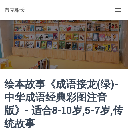
布克船长
切
换
导
航
绘本故事《成语接龙(绿)-
中华成语经典彩图注音
版》- 适合8-10岁,5-7岁,传
统故事