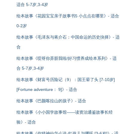
适合 5-7岁,3-4岁
绘本故事《花园宝宝亲子故事书5 小点点在哪里》- 适合
0-2岁
绘本故事《毛泽东与蒋介石：中国命运的历史抉择》- 适
合
绘本故事《哎呀你弄脏我啦/好习惯养成绘本系列》- 适
合 5-7岁,3-4岁
绘本故事《财富号历险记（9）：国王晕了头 [7-10岁]
[Fortune adventure： 9]》- 适合
绘本故事《巴颜喀拉山的孩子》- 适合
绘本故事《小小国学故事馆——读资治通鉴故事长经
验》- 适合
绘本故事《你猜神仙怎么说·红孩儿与哪吒 [3-6岁]》- 适