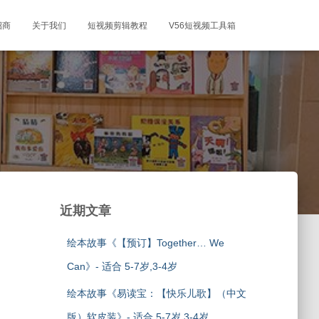
招商
关于我们
短视频剪辑教程
V56短视频工具箱
近期文章
绘本故事《【预订】Together… We
Can》- 适合 5-7岁,3-4岁
绘本故事《易读宝：【快乐儿歌】（中文
版）软皮装》- 适合 5-7岁,3-4岁