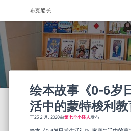
布克船长
绘本故事《0-6岁
活中的蒙特梭利教育
于
25 2 月, 2020
由
第七个小矮人
发布
绘本《0-6岁日常生活训练-家庭生活中的