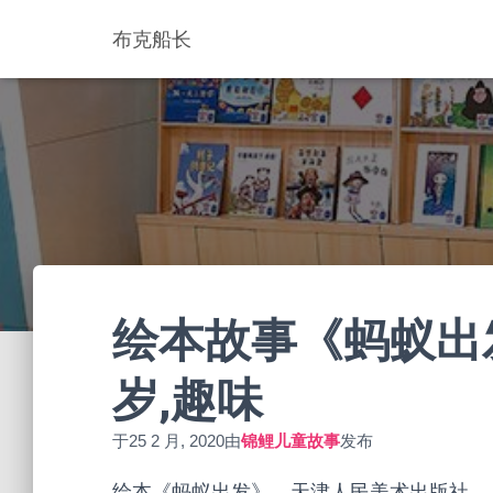
布克船长
绘本故事《蚂蚁出发》
岁,趣味
于
25 2 月, 2020
由
锦鲤儿童故事
发布
绘本《蚂蚁出发》，天津人民美术出版社