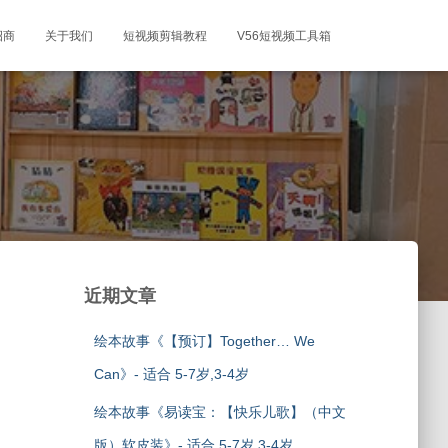
招商
关于我们
短视频剪辑教程
V56短视频工具箱
近期文章
绘本故事《【预订】Together… We
Can》- 适合 5-7岁,3-4岁
绘本故事《易读宝：【快乐儿歌】（中文
版）软皮装》- 适合 5-7岁,3-4岁