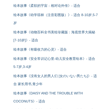
绘本故事《柔软的宇宙：相对论外传》- 适合
绘本故事《幼学琼林（注音彩图版）》- 适合 8-10岁,5-7
岁
绘本故事《动物百科全书美绘珍藏版：海底世界大揭秘
[7-10岁]》- 适合
绘本故事《有吸收力的心灵》- 适合
绘本故事《安全常识记心里-幼儿安全教育绘本》- 适合
5-7岁,3-4岁
绘本故事《没有女人的男人们 [女のいない男たち]》- 适
合 家长用书,青少年
绘本故事《DAISY AND THE TROUBLE WITH
COCONUTS》- 适合