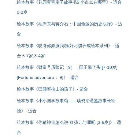
绘本故事《花园宝宝亲子故事书5 小点点在哪里》- 适合
0-2岁
绘本故事《毛泽东与蒋介石：中国命运的历史抉择》- 适
合
绘本故事《哎呀你弄脏我啦/好习惯养成绘本系列》- 适
合 5-7岁,3-4岁
绘本故事《财富号历险记（9）：国王晕了头 [7-10岁]
[Fortune adventure： 9]》- 适合
绘本故事《巴颜喀拉山的孩子》- 适合
绘本故事《小小国学故事馆——读资治通鉴故事长经
验》- 适合
绘本故事《你猜神仙怎么说·红孩儿与哪吒 [3-6岁]》- 适
合