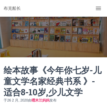
布克船长
切
换
导
航
绘本故事《今年你七岁-儿
童文学名家经典书系 》-
适合8-10岁,少儿文学
于
26 2 月, 2020
由
嘿米兰妈妈
发布