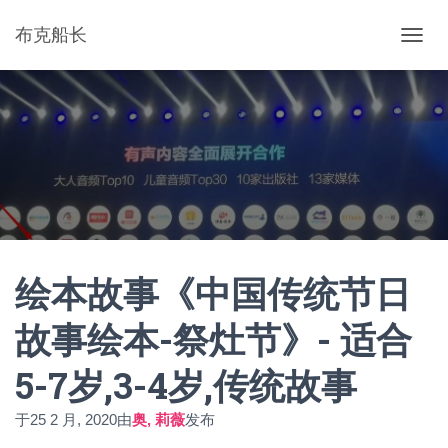
布克船长
切
换
导
航
绘本故事《中国传统节日
故事绘本-祭灶节》- 适合
5-7岁,3-4岁,传统故事
于
25 2 月, 2020
由
奥, 莉薇
发布