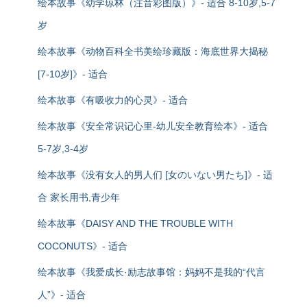
绘本故事《幼学琼林（注音彩图版）》- 适合 8-10岁,5-7
岁
绘本故事《动物百科全书美绘珍藏版：海底世界大揭秘
[7-10岁]》- 适合
绘本故事《有吸收力的心灵》- 适合
绘本故事《安全常识记心里-幼儿安全教育绘本》- 适合
5-7岁,3-4岁
绘本故事《没有女人的男人们 [女のいない男たち]》- 适
合 家长用书,青少年
绘本故事《DAISY AND THE TROUBLE WITH
COCONUTS》- 适合
绘本故事《我爱成长·励志故事馆：妈妈不是我的“代言
人”》- 适合