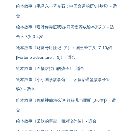
绘本故事《毛泽东与蒋介石：中国命运的历史抉择》- 适
合
绘本故事《哎呀你弄脏我啦/好习惯养成绘本系列》- 适
合 5-7岁,3-4岁
绘本故事《财富号历险记（9）：国王晕了头 [7-10岁]
[Fortune adventure： 9]》- 适合
绘本故事《巴颜喀拉山的孩子》- 适合
绘本故事《小小国学故事馆——读资治通鉴故事长经
验》- 适合
绘本故事《你猜神仙怎么说·红孩儿与哪吒 [3-6岁]》- 适
合
绘本故事《柔软的宇宙：相对论外传》- 适合