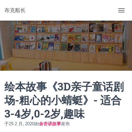
布克船长
切
换
导
航
绘本故事《3D亲子童话剧
场-粗心的小蜻蜓》- 适合
3-4岁,0-2岁,趣味
于
25 2 月, 2020
由
金杏讲故事
发布