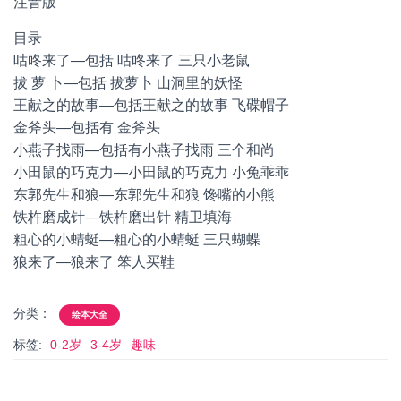
注音版
目录
咕咚来了—包括 咕咚来了 三只小老鼠
拔 萝 卜—包括 拔萝卜 山洞里的妖怪
王献之的故事—包括王献之的故事 飞碟帽子
金斧头—包括有 金斧头
小燕子找雨—包括有小燕子找雨 三个和尚
小田鼠的巧克力—小田鼠的巧克力 小兔乖乖
东郭先生和狼—东郭先生和狼 馋嘴的小熊
铁杵磨成针—铁杵磨出针 精卫填海
粗心的小蜻蜓—粗心的小蜻蜓 三只蝴蝶
狼来了—狼来了 笨人买鞋
分类：
绘本大全
标签:
0-2岁
3-4岁
趣味