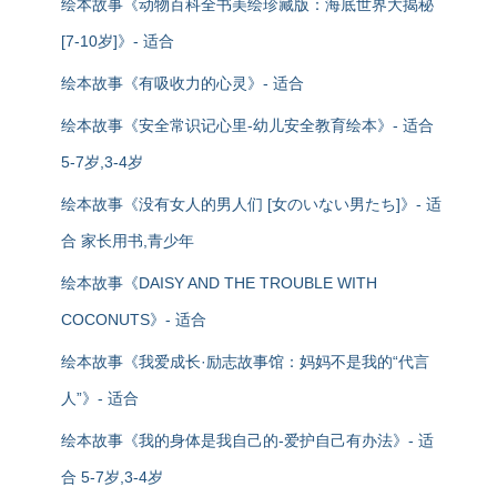
绘本故事《动物百科全书美绘珍藏版：海底世界大揭秘
[7-10岁]》- 适合
绘本故事《有吸收力的心灵》- 适合
绘本故事《安全常识记心里-幼儿安全教育绘本》- 适合
5-7岁,3-4岁
绘本故事《没有女人的男人们 [女のいない男たち]》- 适
合 家长用书,青少年
绘本故事《DAISY AND THE TROUBLE WITH
COCONUTS》- 适合
绘本故事《我爱成长·励志故事馆：妈妈不是我的“代言
人”》- 适合
绘本故事《我的身体是我自己的-爱护自己有办法》- 适
合 5-7岁,3-4岁