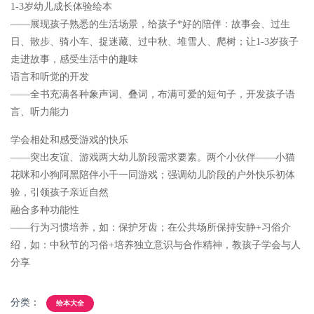
1-3岁幼儿成长体验绘本
——展现孩子熟悉的生活场景，给孩子*好的陪伴：故事会、过生
日、散步、骑小车、捉迷藏、过中秋、堆雪人、爬树；让1-3岁孩子
走进故事，感受生活中的趣味
语言和听觉的开发
——全书充满各种象声词、叠词，布满可爱的短句子，开发孩子语
言、听力能力
学会相处和感受游戏的快乐
——突出友谊、游戏两大幼儿阶段需求要素。两个小伙伴——小猫
花咪和小狗阿黑陪伴小千一同游戏；强调幼儿阶段的户外快乐初体
验，引领孩子亲近自然
融合多种功能性
——行为习惯培养，如：保护牙齿；在公共场所保持安静+习俗介
绍，如：中秋节的习俗+培养独立意识与合作精神，教孩子学会与人
分享
分类：
绘本大全