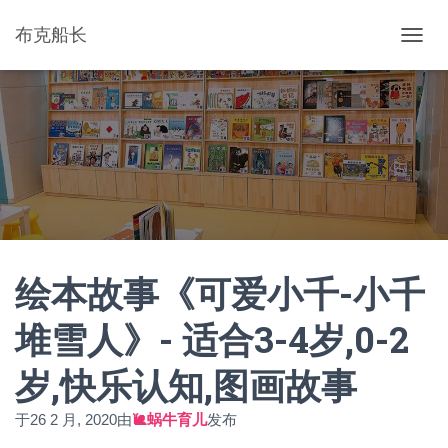
布克船长
切
换
导
航
绘本故事《可爱小千-小千
堆雪人》- 适合3-4岁,0-2
岁,快乐认知,图画故事
于
26 2 月, 2020
由
🐌蜗牛育儿
发布