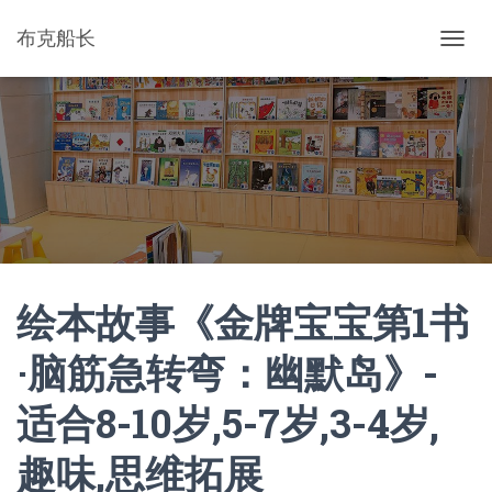
布克船长
切
换
导
航
绘本故事《金牌宝宝第1书
·脑筋急转弯：幽默岛》-
适合8-10岁,5-7岁,3-4岁,
趣味,思维拓展