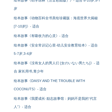
绘本故事《幼学琼林（注音彩图版）》- 适合 8-10岁,5-7
岁
绘本故事《动物百科全书美绘珍藏版：海底世界大揭秘
[7-10岁]》- 适合
绘本故事《有吸收力的心灵》- 适合
绘本故事《安全常识记心里-幼儿安全教育绘本》- 适合
5-7岁,3-4岁
绘本故事《没有女人的男人们 [女のいない男たち]》- 适
合 家长用书,青少年
绘本故事《DAISY AND THE TROUBLE WITH
COCONUTS》- 适合
绘本故事《我爱成长·励志故事馆：妈妈不是我的“代言
人”》- 适合