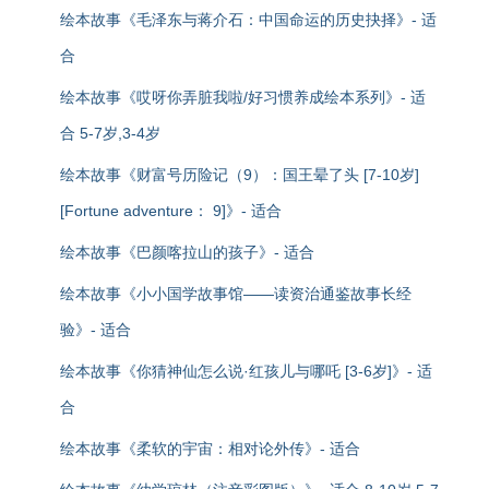
绘本故事《毛泽东与蒋介石：中国命运的历史抉择》- 适
合
绘本故事《哎呀你弄脏我啦/好习惯养成绘本系列》- 适
合 5-7岁,3-4岁
绘本故事《财富号历险记（9）：国王晕了头 [7-10岁]
[Fortune adventure： 9]》- 适合
绘本故事《巴颜喀拉山的孩子》- 适合
绘本故事《小小国学故事馆——读资治通鉴故事长经
验》- 适合
绘本故事《你猜神仙怎么说·红孩儿与哪吒 [3-6岁]》- 适
合
绘本故事《柔软的宇宙：相对论外传》- 适合