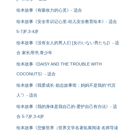
绘本故事《有吸收力的心灵》- 适合
绘本故事《安全常识记心里-幼儿安全教育绘本》- 适合
5-7岁,3-4岁
绘本故事《没有女人的男人们 [女のいない男たち]》- 适
合 家长用书,青少年
绘本故事《DAISY AND THE TROUBLE WITH
COCONUTS》- 适合
绘本故事《我爱成长·励志故事馆：妈妈不是我的“代言
人”》- 适合
绘本故事《我的身体是我自己的-爱护自己有办法》- 适
合 5-7岁,3-4岁
绘本故事《悲惨世界（世界文学名著拓展阅读:名师导读