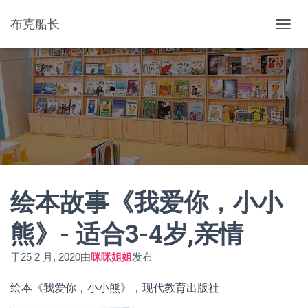
布克船长
切
换
导
航
绘本故事《我爱你，小小
熊》- 适合3-4岁,亲情
于
25 2 月, 2020
由
咪咪姐姐
发布
绘本《我爱你，小小熊》，现代教育出版社