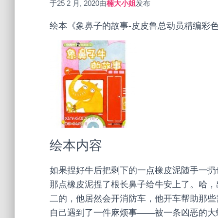
于
25 2 月, 2020
由
楠大小姐
发布
绘本《象鼻子的故事-皮皮鲁总动员精编彩色
绘本内容
如果捏好牛后把剩下的一点橡皮泥随手一扔
那点橡皮泥捏了根长鼻子给牛安上了。哈，
二的，他居然会开消防车，他开车帮助那些
自己遇到了一件麻烦事——被一条凶恶的大