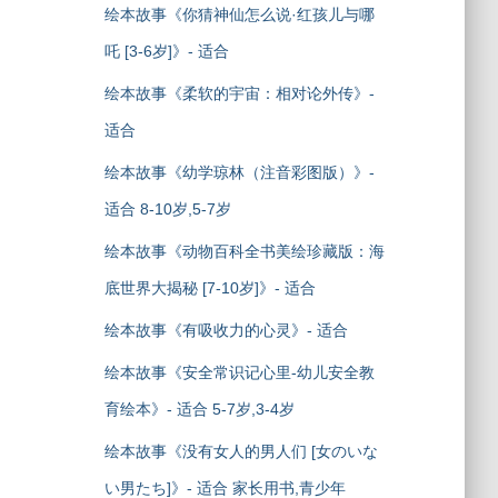
绘本故事《你猜神仙怎么说·红孩儿与哪
吒 [3-6岁]》- 适合
绘本故事《柔软的宇宙：相对论外传》-
适合
绘本故事《幼学琼林（注音彩图版）》-
适合 8-10岁,5-7岁
绘本故事《动物百科全书美绘珍藏版：海
底世界大揭秘 [7-10岁]》- 适合
绘本故事《有吸收力的心灵》- 适合
绘本故事《安全常识记心里-幼儿安全教
育绘本》- 适合 5-7岁,3-4岁
绘本故事《没有女人的男人们 [女のいな
い男たち]》- 适合 家长用书,青少年