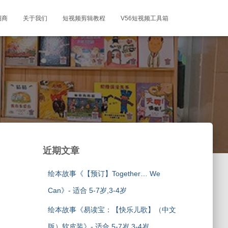
招商
关于我们
短视频剪辑教程
V56短视频工具箱
近期文章
绘本故事《【预订】Together… We
Can》- 适合 5-7岁,3-4岁
绘本故事《易读宝：【快乐儿歌】（中文
版）软皮装》- 适合 5-7岁,3-4岁