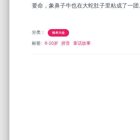
要命，象鼻子牛也在大蛇肚子里粘成了一团
分类：
绘本大全
标签:
8-10岁
拼音
童话故事