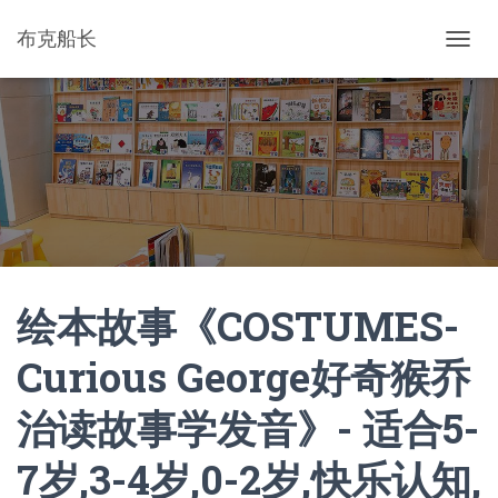
布克船长
切
换
导
航
绘本故事《COSTUMES-
Curious George好奇猴乔
治读故事学发音》- 适合5-
7岁,3-4岁,0-2岁,快乐认知,