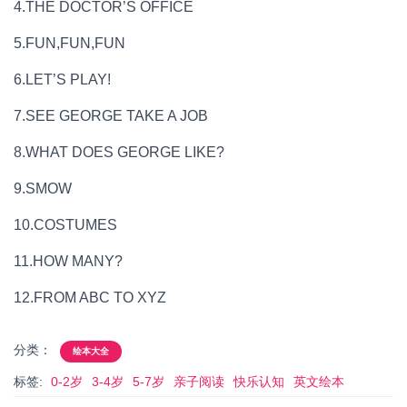
4.THE DOCTOR’S OFFICE
5.FUN,FUN,FUN
6.LET’S PLAY!
7.SEE GEORGE TAKE A JOB
8.WHAT DOES GEORGE LIKE?
9.SMOW
10.COSTUMES
11.HOW MANY?
12.FROM ABC TO XYZ
分类：
绘本大全
标签:
0-2岁
3-4岁
5-7岁
亲子阅读
快乐认知
英文绘本