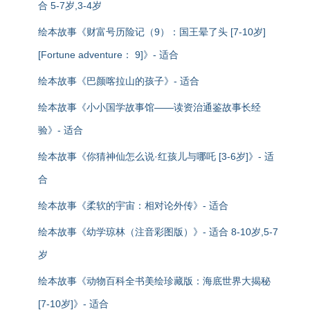
合 5-7岁,3-4岁
绘本故事《财富号历险记（9）：国王晕了头 [7-10岁]
[Fortune adventure： 9]》- 适合
绘本故事《巴颜喀拉山的孩子》- 适合
绘本故事《小小国学故事馆——读资治通鉴故事长经
验》- 适合
绘本故事《你猜神仙怎么说·红孩儿与哪吒 [3-6岁]》- 适
合
绘本故事《柔软的宇宙：相对论外传》- 适合
绘本故事《幼学琼林（注音彩图版）》- 适合 8-10岁,5-7
岁
绘本故事《动物百科全书美绘珍藏版：海底世界大揭秘
[7-10岁]》- 适合