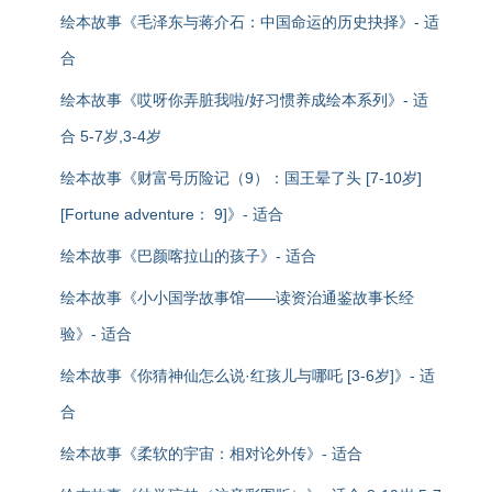
绘本故事《毛泽东与蒋介石：中国命运的历史抉择》- 适
合
绘本故事《哎呀你弄脏我啦/好习惯养成绘本系列》- 适
合 5-7岁,3-4岁
绘本故事《财富号历险记（9）：国王晕了头 [7-10岁]
[Fortune adventure： 9]》- 适合
绘本故事《巴颜喀拉山的孩子》- 适合
绘本故事《小小国学故事馆——读资治通鉴故事长经
验》- 适合
绘本故事《你猜神仙怎么说·红孩儿与哪吒 [3-6岁]》- 适
合
绘本故事《柔软的宇宙：相对论外传》- 适合