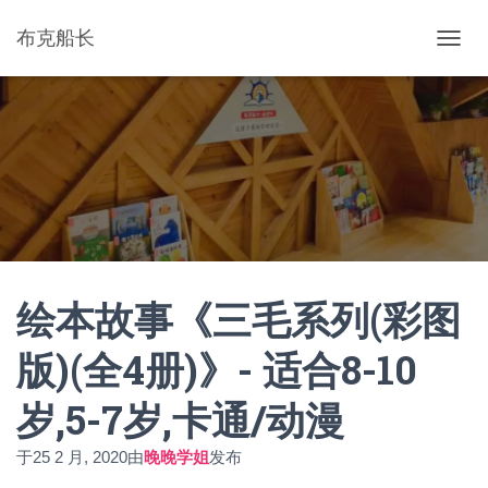
布克船长
切
换
导
航
绘本故事《三毛系列(彩图
版)(全4册)》- 适合8-10
岁,5-7岁,卡通/动漫
于
25 2 月, 2020
由
晚晚学姐
发布