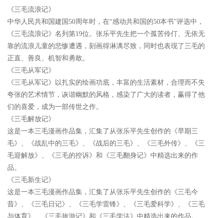
《三毛流浪记》
中华人民共和国建国
50
周年时，在
“
感动共和国的
50
本书
”
评选中，
《三毛流浪记》名列第
19
位。张乐平先生把一个孤苦伶仃、无依无
靠的流浪儿童的悲惨遭遇，刻画得淋漓尽致，同时也表现了三毛的
正直、善良、机智和勇敢。
《三毛从军记》
《三毛从军记》以扎实的绘画功底，丰富的生活素材，合理而不失
夸张的艺术情节，诙谐幽默的风格，感染了广大的读者，赢得了他
们的喜爱，成为一部传世之作。
《三毛解放记》
这是一本三毛漫画作品集，汇集了从张乐平先生创作的《早期三
毛》、《战乱中的三毛》、《战后的三毛》、《三毛外传》、《三
毛迎解放》、《三毛的控诉》和《三毛翻身记》中精选出来的作
品。
《三毛新生记》
这是一本三毛漫画作品集，汇集了从张乐平先生创作的《三毛今
昔》、《三毛日记》、《三毛学雷锋》、《三毛爱科学》、《三毛
与体育》、《三毛旅游记》和《三毛学法》中精选出来的作品。