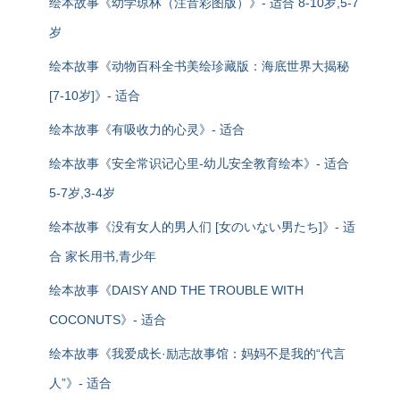
绘本故事《幼学琼林（注音彩图版）》- 适合 8-10岁,5-7
岁
绘本故事《动物百科全书美绘珍藏版：海底世界大揭秘
[7-10岁]》- 适合
绘本故事《有吸收力的心灵》- 适合
绘本故事《安全常识记心里-幼儿安全教育绘本》- 适合
5-7岁,3-4岁
绘本故事《没有女人的男人们 [女のいない男たち]》- 适
合 家长用书,青少年
绘本故事《DAISY AND THE TROUBLE WITH
COCONUTS》- 适合
绘本故事《我爱成长·励志故事馆：妈妈不是我的“代言
人”》- 适合