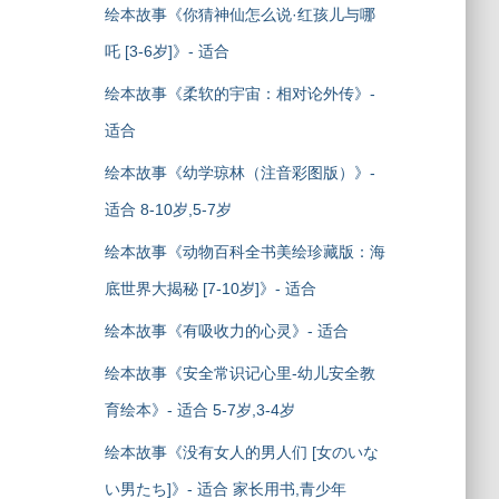
绘本故事《你猜神仙怎么说·红孩儿与哪
吒 [3-6岁]》- 适合
绘本故事《柔软的宇宙：相对论外传》-
适合
绘本故事《幼学琼林（注音彩图版）》-
适合 8-10岁,5-7岁
绘本故事《动物百科全书美绘珍藏版：海
底世界大揭秘 [7-10岁]》- 适合
绘本故事《有吸收力的心灵》- 适合
绘本故事《安全常识记心里-幼儿安全教
育绘本》- 适合 5-7岁,3-4岁
绘本故事《没有女人的男人们 [女のいな
い男たち]》- 适合 家长用书,青少年