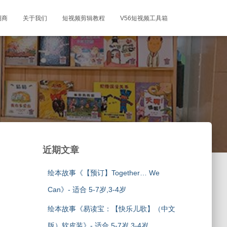
招商
关于我们
短视频剪辑教程
V56短视频工具箱
近期文章
绘本故事《【预订】Together… We
Can》- 适合 5-7岁,3-4岁
绘本故事《易读宝：【快乐儿歌】（中文
版）软皮装》- 适合 5-7岁,3-4岁