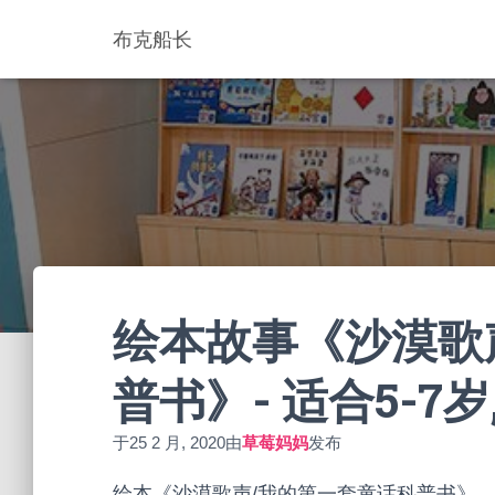
布克船长
绘本故事《沙漠歌
普书》- 适合5-7岁
于
25 2 月, 2020
由
草莓妈妈
发布
绘本《沙漠歌声/我的第一套童话科普书》