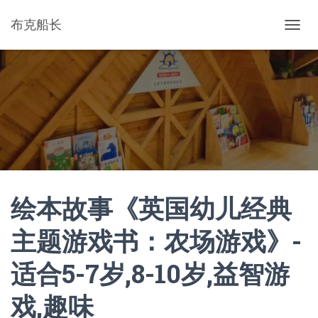
布克船长
切
换
导
航
绘本故事《英国幼儿经典
主题游戏书：农场游戏》-
适合5-7岁,8-10岁,益智游
戏,趣味