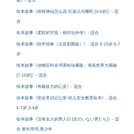
验》- 适合
绘本故事《你猜神仙怎么说·红孩儿与哪吒 [3-6岁]》- 适
合
绘本故事《柔软的宇宙：相对论外传》- 适合
绘本故事《幼学琼林（注音彩图版）》- 适合 8-10岁,5-7
岁
绘本故事《动物百科全书美绘珍藏版：海底世界大揭秘
[7-10岁]》- 适合
绘本故事《有吸收力的心灵》- 适合
绘本故事《安全常识记心里-幼儿安全教育绘本》- 适合
5-7岁,3-4岁
绘本故事《没有女人的男人们 [女のいない男たち]》- 适
合 家长用书,青少年