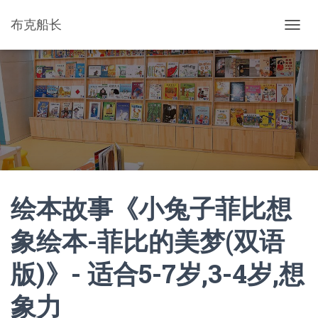
布克船长
切
换
导
航
绘本故事《小兔子菲比想
象绘本-菲比的美梦(双语
版)》- 适合5-7岁,3-4岁,想
象力