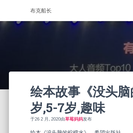
布克船长
绘本故事《没头脑的
岁,5-7岁,趣味
于
26 2 月, 2020
由
草莓妈妈
发布
绘本《没头脑的柠檬水》，希望出版社