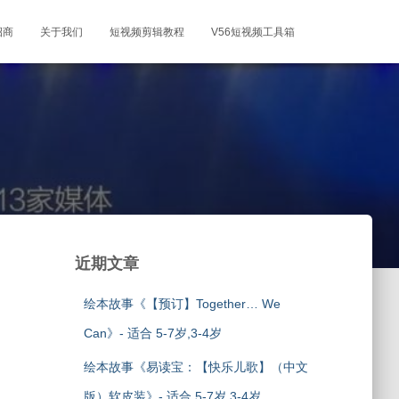
招商
关于我们
短视频剪辑教程
V56短视频工具箱
近期文章
绘本故事《【预订】Together… We
Can》- 适合 5-7岁,3-4岁
绘本故事《易读宝：【快乐儿歌】（中文
版）软皮装》- 适合 5-7岁,3-4岁