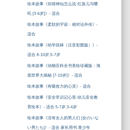
绘本故事《你猜神仙怎么说·红孩儿与哪
吒 [3-6岁]》- 适合
绘本故事《柔软的宇宙：相对论外传》-
适合
绘本故事《幼学琼林（注音彩图版）》-
适合 8-10岁,5-7岁
绘本故事《动物百科全书美绘珍藏版：海
底世界大揭秘 [7-10岁]》- 适合
绘本故事《有吸收力的心灵》- 适合
绘本故事《安全常识记心里-幼儿安全教
育绘本》- 适合 5-7岁,3-4岁
绘本故事《没有女人的男人们 [女のいな
い男たち]》- 适合 家长用书,青少年