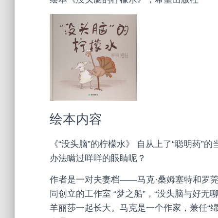
绘本内容
《“没头脑”的柠檬水》 自从上了“聪明药
办法瞒过咩咩的眼睛呢？
作者是一对夫妻档——马克·桑姆塞特和罗
同创立的工作室 “梦之船”，“没头脑与好
羊丽莎一起长大。马克是一个作家，兼任“绵