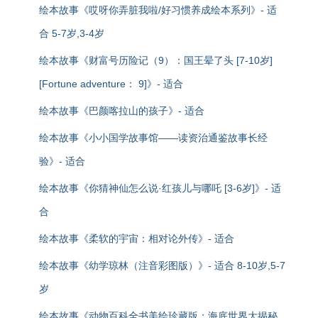
绘本故事《哎呀你弄脏我啦/好习惯养成绘本系列》- 适
合 5-7岁,3-4岁
绘本故事《财富号历险记（9）：国王晕了头 [7-10岁]
[Fortune adventure： 9]》- 适合
绘本故事《巴颜喀拉山的孩子》- 适合
绘本故事《小小国学故事馆——读资治通鉴故事长经
验》- 适合
绘本故事《你猜神仙怎么说·红孩儿与哪吒 [3-6岁]》- 适
合
绘本故事《柔软的宇宙：相对论外传》- 适合
绘本故事《幼学琼林（注音彩图版）》- 适合 8-10岁,5-7
岁
绘本故事《动物百科全书美绘珍藏版：海底世界大揭秘