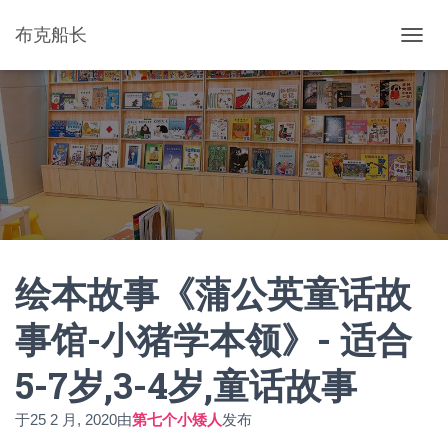
布克船长
切
换
导
航
绘本故事《蒲公英童话故
事馆-小猪学本领》- 适合
5-7岁,3-4岁,童话故事
于
25 2 月, 2020
由
第七个小矮人
发布