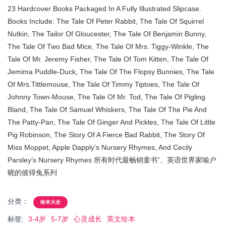
23 Hardcover Books Packaged In A Fully Illustrated Slipcase.
Books Include: The Tale Of Peter Rabbit, The Tale Of Squirrel
Nutkin, The Tailor Of Gloucester, The Tale Of Benjamin Bunny,
The Tale Of Two Bad Mice, The Tale Of Mrs. Tiggy-Winkle, The
Tale Of Mr. Jeremy Fisher, The Tale Of Tom Kitten, The Tale Of
Jemima Puddle-Duck, The Tale Of The Flopsy Bunnies, The Tale
Of Mrs.Tittlemouse, The Tale Of Timmy Tiptoes, The Tale Of
Johnny Town-Mouse, The Tale Of Mr. Tod, The Tale Of Pigling
Bland, The Tale Of Samuel Whiskers, The Tale Of The Pie And
The Patty-Pan, The Tale Of Ginger And Pickles, The Tale Of Little
Pig Robinson, The Story Of A Fierce Bad Rabbit, The Story Of
Miss Moppet, Apple Dapply’s Nursery Rhymes, And Cecily
Parsley’s Nursery Rhymes 所有时代最畅销童书”、英语世界家喻户
晓的彼得兔系列
分类：
绘本大全
标签:
3-4岁
5-7岁
心灵成长
英文绘本