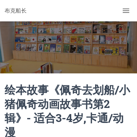
布克船长
切
换
导
航
绘本故事《佩奇去划船/小
猪佩奇动画故事书第2
辑》- 适合3-4岁,卡通/动
漫