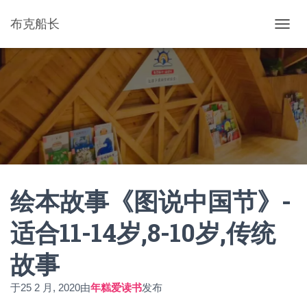
布克船长
切
换
导
航
绘本故事《图说中国节》-
适合11-14岁,8-10岁,传统
故事
于
25 2 月, 2020
由
年糕爱读书
发布