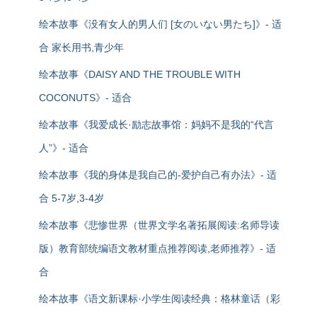
绘本故事《没有女人的男人们 [女のいない男たち]》- 适
合 家长用书,青少年
绘本故事《DAISY AND THE TROUBLE WITH
COCONUTS》- 适合
绘本故事《我爱成长·励志故事馆：妈妈不是我的“代言
人”》- 适合
绘本故事《我的身体是我自己的-爱护自己有办法》- 适
合 5-7岁,3-4岁
绘本故事《悲惨世界（世界文学名著拓展阅读:名师导读
版）教育部统编语文教材重点推荐阅读,老师推荐》- 适
合
绘本故事《语文新课标·小学生阅读经典：格林童话（彩