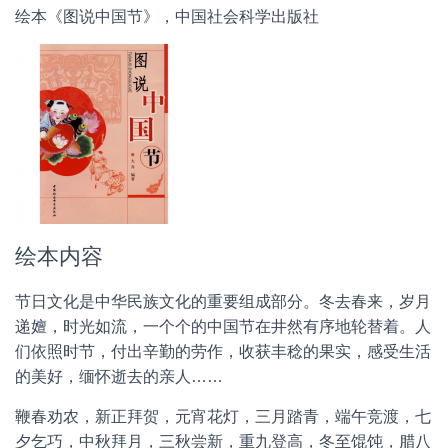
绘本《图说中国节》，中国社会科学出版社
绘本内容
节日文化是中华民族文化的重要组成部分。冬去春来，岁月
递嬗，时光如流，一个个的中国节在井然有序地轮替着。人
们依照时节，付出辛勤的劳作，收获丰稔的果实，感受生活
的美好，缅怀逝去的亲人……
鞭春劝农，新正拜贺，元宵花灯，三月踏青，端午竞渡，七
夕乞巧，中秋拜月，三秋尝新，重九登高，冬至馄饨，腊八