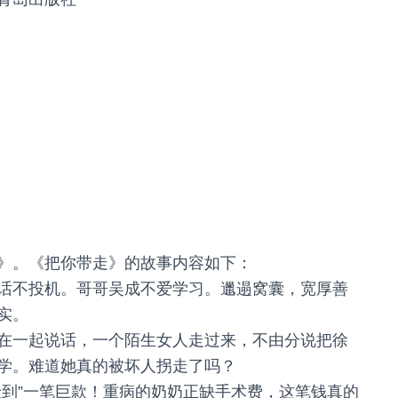
》。《把你带走》的故事内容如下：
话不投机。哥哥吴成不爱学习。邋遢窝囊，宽厚善
实。
在一起说话，一个陌生女人走过来，不由分说把徐
学。难道她真的被坏人拐走了吗？
捡到”一笔巨款！重病的奶奶正缺手术费，这笔钱真的