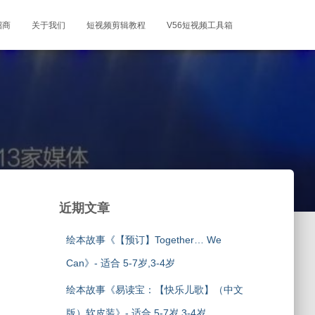
招商
关于我们
短视频剪辑教程
V56短视频工具箱
近期文章
绘本故事《【预订】Together… We
Can》- 适合 5-7岁,3-4岁
绘本故事《易读宝：【快乐儿歌】（中文
版）软皮装》- 适合 5-7岁,3-4岁