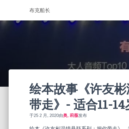
布克船长
绘本故事《许友彬
带走》- 适合11-14
于
25 2 月, 2020
由
奥, 莉薇
发布
绘本《许友彬温情悬疑系列：把你带走》，