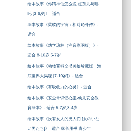
绘本故事《你猜神仙怎么说·红孩儿与哪
吒 [3-6岁]》- 适合
绘本故事《柔软的宇宙：相对论外传》-
适合
绘本故事《幼学琼林（注音彩图版）》-
适合 8-10岁,5-7岁
绘本故事《动物百科全书美绘珍藏版：海
底世界大揭秘 [7-10岁]》- 适合
绘本故事《有吸收力的心灵》- 适合
绘本故事《安全常识记心里-幼儿安全教
育绘本》- 适合 5-7岁,3-4岁
绘本故事《没有女人的男人们 [女のいな
い男たち]》- 适合 家长用书,青少年