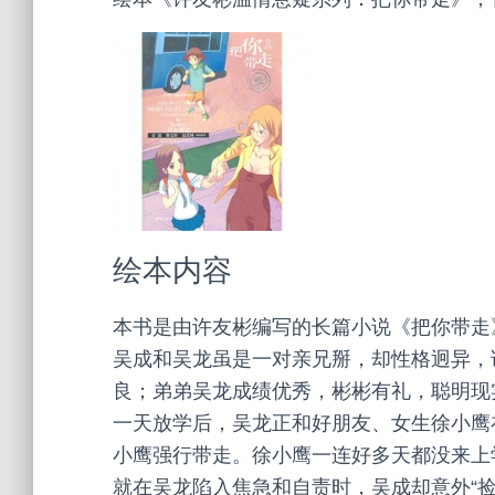
绘本内容
本书是由许友彬编写的长篇小说《把你带走
吴成和吴龙虽是一对亲兄掰，却性格迥异，
良；弟弟吴龙成绩优秀，彬彬有礼，聪明现
一天放学后，吴龙正和好朋友、女生徐小鹰
小鹰强行带走。徐小鹰一连好多天都没来上
就在吴龙陷入焦急和自责时，吴成却意外“