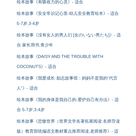
绘本故事《有吸收力的心灵》- 适合
绘本故事《安全常识记心里-幼儿安全教育绘本》- 适合
5-7岁,3-4岁
绘本故事《没有女人的男人们 [女のいない男たち]》- 适
合 家长用书,青少年
绘本故事《DAISY AND THE TROUBLE WITH
COCONUTS》- 适合
绘本故事《我爱成长·励志故事馆：妈妈不是我的“代言
人”》- 适合
绘本故事《我的身体是我自己的-爱护自己有办法》- 适
合 5-7岁,3-4岁
绘本故事《悲惨世界（世界文学名著拓展阅读:名师导读
版）教育部统编语文教材重点推荐阅读,老师推荐》- 适