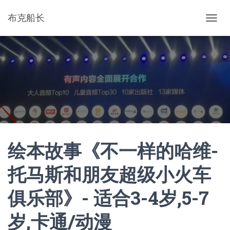
布克船长
切
换
导
航
绘本故事《不一样的哈维-
托马斯和朋友超级小火车
俱乐部》- 适合3-4岁,5-7
岁,卡通/动漫